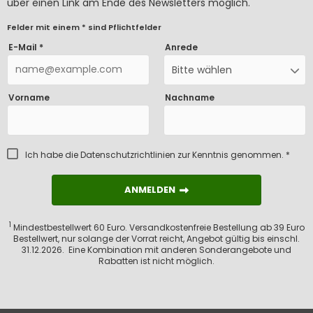
über einen Link am Ende des Newsletters möglich.
Felder mit einem * sind Pflichtfelder
E-Mail *
Anrede
Bitte wählen
Vorname
Nachname
Ich habe die
Datenschutzrichtlinien
zur Kenntnis genommen. *
ANMELDEN
ANMELDEN
1
Mindestbestellwert 60 Euro. Versandkostenfreie Bestellung ab 39 Euro
Bestellwert, nur solange der Vorrat reicht, Angebot gültig bis einschl.
31.12.2026. Eine Kombination mit anderen Sonderangebote und
Rabatten ist nicht möglich.