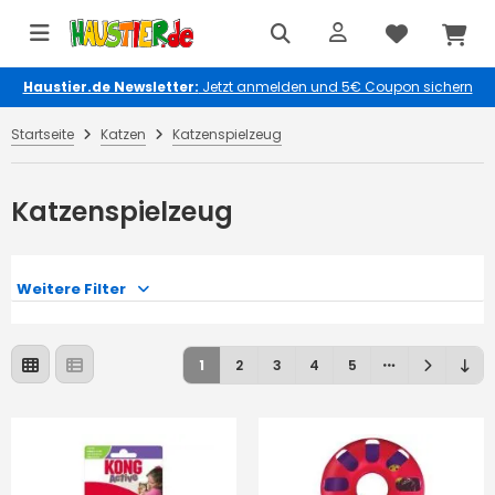
Haustier.de Newsletter:
Jetzt anmelden und 5€ Coupon sichern
Startseite
Katzen
Katzenspielzeug
Katzenspielzeug
Weitere Filter
1
2
3
4
5