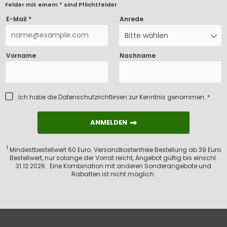
Felder mit einem * sind Pflichtfelder
E-Mail *
Anrede
Bitte wählen
Vorname
Nachname
Ich habe die
Datenschutzrichtlinien
zur Kenntnis genommen. *
ANMELDEN
ANMELDEN
1
Mindestbestellwert 60 Euro. Versandkostenfreie Bestellung ab 39 Euro
Bestellwert, nur solange der Vorrat reicht, Angebot gültig bis einschl.
31.12.2026. Eine Kombination mit anderen Sonderangebote und
Rabatten ist nicht möglich.