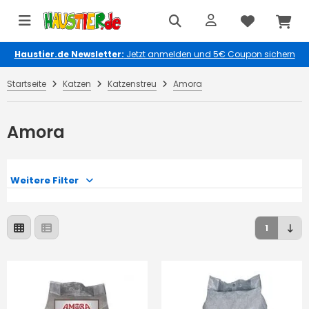
Haustier.de Newsletter:
Jetzt anmelden und 5€ Coupon sichern
Startseite
Katzen
Katzenstreu
Amora
Amora
Weitere Filter
1