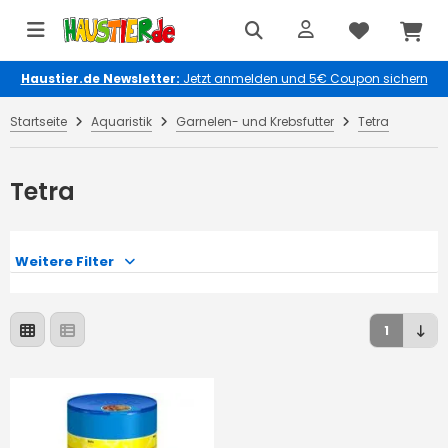
Haustier.de Newsletter:
Jetzt anmelden und 5€ Coupon sichern
Startseite
Aquaristik
Garnelen- und Krebsfutter
Tetra
Tetra
Weitere Filter
1