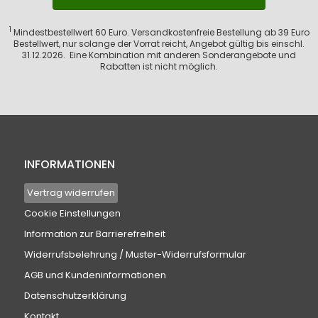
1
Mindestbestellwert 60 Euro. Versandkostenfreie Bestellung ab 39 Euro
Bestellwert, nur solange der Vorrat reicht, Angebot gültig bis einschl.
31.12.2026. Eine Kombination mit anderen Sonderangebote und
Rabatten ist nicht möglich.
INFORMATIONEN
Vertrag widerrufen
Cookie Einstellungen
Information zur Barrierefreiheit
Widerrufsbelehrung / Muster-Widerrufsformular
AGB und Kundeninformationen
Datenschutzerklärung
Kontakt