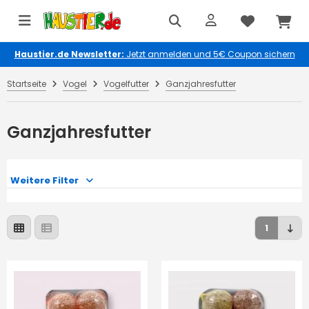
Haustier.de Newsletter:
Jetzt anmelden und 5€ Coupon sichern
Startseite
Vogel
Vogelfutter
Ganzjahresfutter
Ganzjahresfutter
Weitere Filter
1