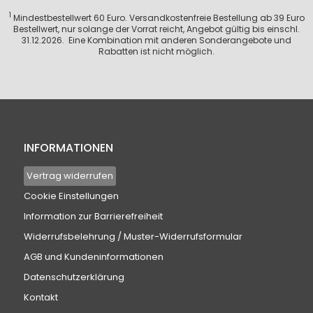
1
Mindestbestellwert 60 Euro. Versandkostenfreie Bestellung ab 39 Euro
Bestellwert, nur solange der Vorrat reicht, Angebot gültig bis einschl.
31.12.2026. Eine Kombination mit anderen Sonderangebote und
Rabatten ist nicht möglich.
INFORMATIONEN
Vertrag widerrufen
Cookie Einstellungen
Information zur Barrierefreiheit
Widerrufsbelehrung / Muster-Widerrufsformular
AGB und Kundeninformationen
Datenschutzerklärung
Kontakt