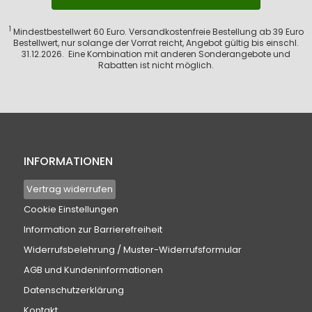
1
Mindestbestellwert 60 Euro. Versandkostenfreie Bestellung ab 39 Euro
Bestellwert, nur solange der Vorrat reicht, Angebot gültig bis einschl.
31.12.2026. Eine Kombination mit anderen Sonderangebote und
Rabatten ist nicht möglich.
INFORMATIONEN
Vertrag widerrufen
Cookie Einstellungen
Information zur Barrierefreiheit
Widerrufsbelehrung / Muster-Widerrufsformular
AGB und Kundeninformationen
Datenschutzerklärung
Kontakt