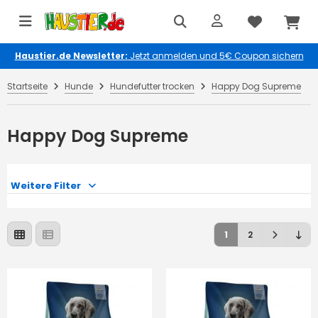
Haustier.de Newsletter:
Jetzt anmelden und 5€ Coupon sichern
Startseite
Hunde
Hundefutter trocken
Happy Dog Supreme
Happy Dog Supreme
Weitere Filter
1
2