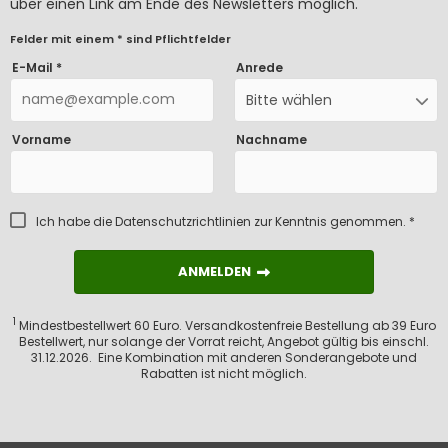
über einen Link am Ende des Newsletters möglich.
Felder mit einem * sind Pflichtfelder
E-Mail *
Anrede
Bitte wählen
Vorname
Nachname
Ich habe die
Datenschutzrichtlinien
zur Kenntnis genommen. *
ANMELDEN
ANMELDEN
1
Mindestbestellwert 60 Euro. Versandkostenfreie Bestellung ab 39 Euro
Bestellwert, nur solange der Vorrat reicht, Angebot gültig bis einschl.
31.12.2026. Eine Kombination mit anderen Sonderangebote und
Rabatten ist nicht möglich.