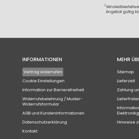
1
Mindestbestellwert
Angebot gültig bi
INFORMATIONEN
MEHR ÜB
Vertrag widerrufen
Sitemap
Cookie Einstellungen
Lieferzeit
Information zur Barrierefreiheit
Zahlung u
Widerrufsbelehrung / Muster-
Lieferfriste
Widerrufsformular
Informatio
AGB und Kundeninformationen
Elektronik
Datenschutzerklärung
Hinweise z
Kontakt