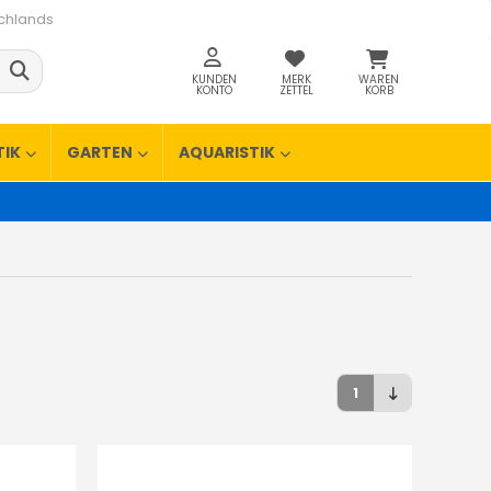
schlands
KUNDEN
MERK
WAREN
KONTO
ZETTEL
KORB
TIK
GARTEN
AQUARISTIK
1