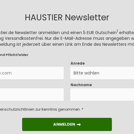
HAUSTIER Newsletter
1
stier.de Newsletter anmelden und einen 5 EUR Gutschein
erhalte
rung Versandkostenfrei. Nur die E-Mail-Adresse muss angegeben we
meldung ist jederzeit über einen Link am Ende des Newsletters mö
nd Pflichtfelder
Anrede
Bitte wählen
Nachname
enschutzrichtlinien
zur Kenntnis genommen. *
ANMELDEN
ANMELDEN