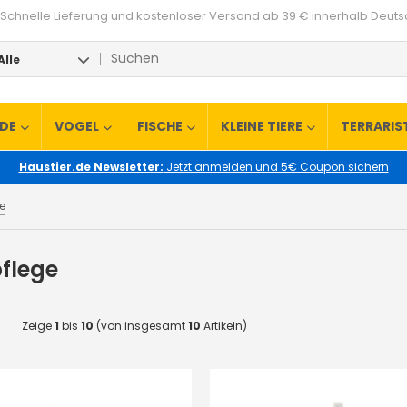
Schnelle Lieferung und kostenloser Versand ab 39 € innerhalb Deut
Alle
RDE
VOGEL
FISCHE
KLEINE TIERE
TERRARIS
Haustier.de Newsletter:
Jetzt anmelden und 5€ Coupon sichern
e
flege
Zeige
1
bis
10
(von insgesamt
10
Artikeln)