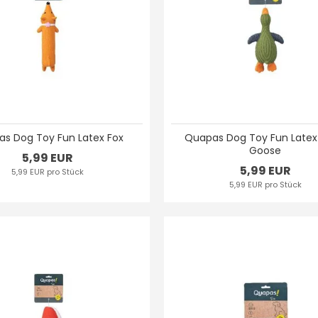
s Dog Toy Fun Latex Fox
Quapas Dog Toy Fun Latex
Goose
5,99 EUR
5,99 EUR
5,99 EUR pro Stück
5,99 EUR pro Stück