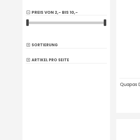
PREIS VON
2,-
BIS
10,-
SORTIERUNG
ARTIKEL PRO SEITE
Quapas D