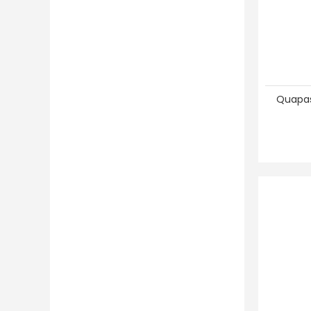
Quapas