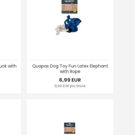
uck with
Quapas Dog Toy Fun Latex Elephant
with Rope
6,99 EUR
6,99 EUR pro Stück