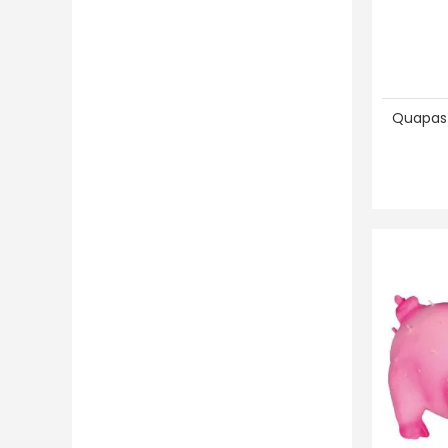
Quapas