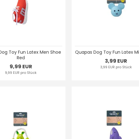
Dog Toy Fun Latex Men Shoe
Quapas Dog Toy Fun Latex M
Red
3,99 EUR
9,99 EUR
3,99 EUR pro Stück
9,99 EUR pro Stück