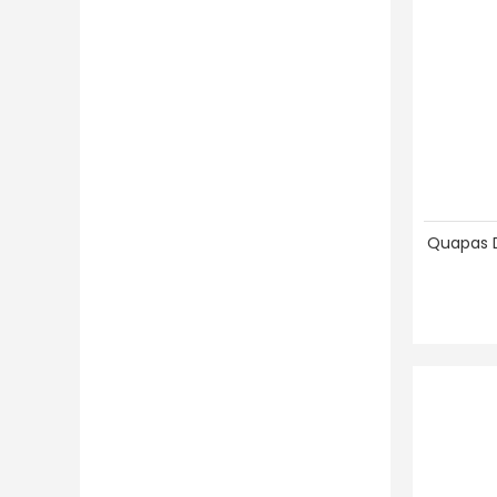
Quapas D