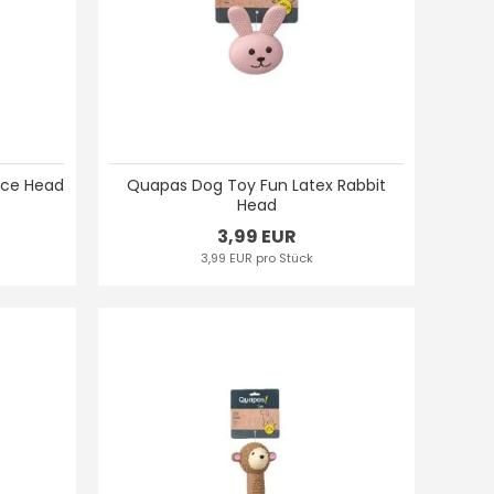
ice Head
Quapas Dog Toy Fun Latex Rabbit
Head
3,99 EUR
3,99 EUR pro Stück