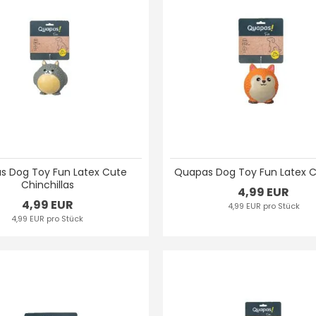
s Dog Toy Fun Latex Cute
Quapas Dog Toy Fun Latex C
Chinchillas
4,99 EUR
4,99 EUR
4,99 EUR pro Stück
4,99 EUR pro Stück