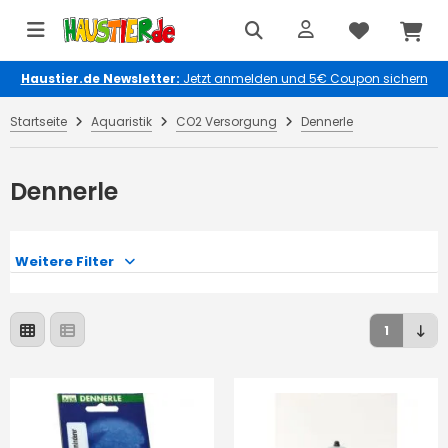
Haustier.de Newsletter:
Jetzt anmelden und 5€ Coupon sichern
Startseite
Aquaristik
CO2 Versorgung
Dennerle
Dennerle
Weitere Filter
1