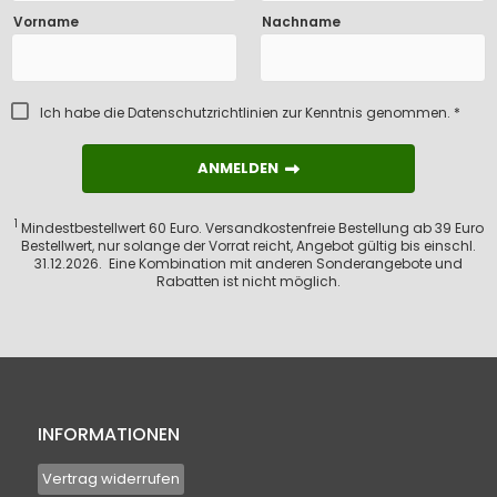
Vorname
Nachname
Ich habe die
Datenschutzrichtlinien
zur Kenntnis genommen. *
ANMELDEN
ANMELDEN
1
Mindestbestellwert 60 Euro. Versandkostenfreie Bestellung ab 39 Euro
Bestellwert, nur solange der Vorrat reicht, Angebot gültig bis einschl.
31.12.2026. Eine Kombination mit anderen Sonderangebote und
Rabatten ist nicht möglich.
INFORMATIONEN
Vertrag widerrufen