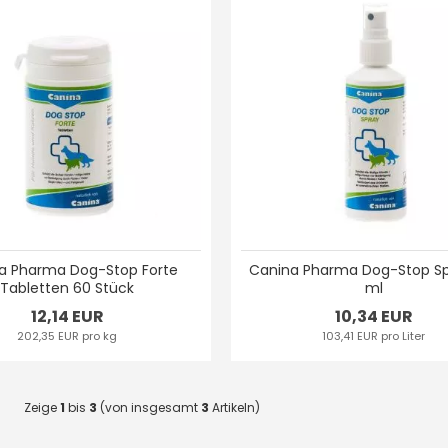
a Pharma Dog-Stop Forte
Canina Pharma Dog-Stop Sp
Tabletten 60 Stück
ml
12,14 EUR
10,34 EUR
202,35 EUR pro kg
103,41 EUR pro Liter
Zeige
1
bis
3
(von insgesamt
3
Artikeln)