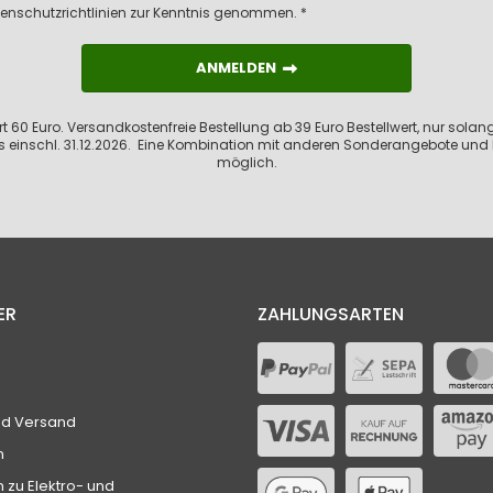
enschutzrichtlinien
zur Kenntnis genommen. *
ANMELDEN
ANMELDEN
 60 Euro. Versandkostenfreie Bestellung ab 39 Euro Bestellwert, nur solange
s einschl. 31.12.2026. Eine Kombination mit anderen Sonderangebote und 
möglich.
ER
ZAHLUNGSARTEN
nd Versand
n
n zu Elektro- und