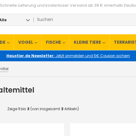
Schnelle Lieferung und kostenloser Versand ab 39 € innerhalb Deut
Alle
RDE
VOGEL
FISCHE
KLEINE TIERE
TERRARIS
Haustier.de Newsletter:
Jetzt anmelden und 5€ Coupon sichern
ittel
ltemittel
Zeige
1
bis
3
(von insgesamt
3
Artikeln)