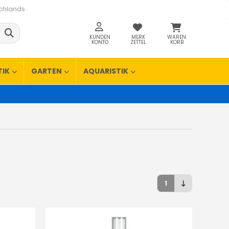
schlands
KUNDEN
MERK
WAREN
KONTO
ZETTEL
KORB
TIK
GARTEN
AQUARISTIK
1