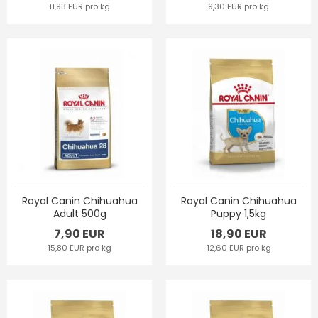
11,93 EUR pro kg
9,30 EUR pro kg
Royal Canin Chihuahua
Royal Canin Chihuahua
Adult 500g
Puppy 1,5kg
7,90 EUR
18,90 EUR
15,80 EUR pro kg
12,60 EUR pro kg