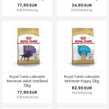
77,90 EUR
24,90 EUR
6,49 EUR pro kg
8,30 EUR pro kg
Royal Canin Labrador
Royal Canin Labrador
Retriever Adult Sterilised
Retriever Puppy 12kg
12kg
82,90 EUR
77,90 EUR
6,91 EUR pro kg
6,49 EUR pro kg