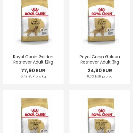
Royal Canin Golden
Royal Canin Golden
Retriever Adult 12kg
Retriever Adult 3kg
77,90 EUR
24,90 EUR
6,49 EUR pro kg
8,30 EUR pro kg