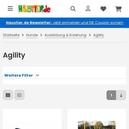
Haustier.de Newsletter:
Jetzt anmelden und 5€ Coupon sichern
Startseite
Hunde
Ausbildung & Erziehung
Agility
Agility
Weitere Filter
1