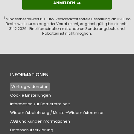
ANMELDEN
ANMELDEN
1
Mindestbestellwert 60 Euro. Versandkostenfreie Bestellung ab 39 Euro
Bestellwert, nur solange der Vorrat reicht, Angebot gültig bis einschl.
31.12.2026. Eine Kombination mit anderen Sonderangebote und
Rabatten ist nicht möglich.
INFORMATIONEN
Vertrag widerrufen
Cookie Einstellungen
Information zur Barrierefreiheit
Widerrufsbelehrung / Muster-Widerrufsformular
AGB und Kundeninformationen
Datenschutzerklärung