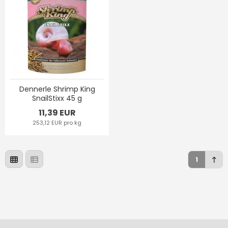
Dennerle Shrimp King
SnailStixx 45 g
11,39 EUR
253,12 EUR pro kg
1