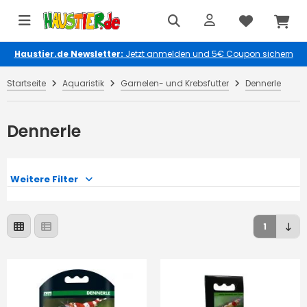
Haustier.de Newsletter:
Jetzt anmelden und 5€ Coupon sichern
Startseite
Aquaristik
Garnelen- und Krebsfutter
Dennerle
Dennerle
Weitere Filter
1