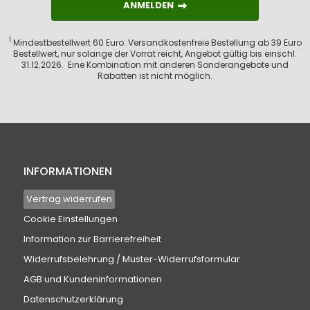
ANMELDEN
ANMELDEN
1
Mindestbestellwert 60 Euro. Versandkostenfreie Bestellung ab 39 Euro
Bestellwert, nur solange der Vorrat reicht, Angebot gültig bis einschl.
31.12.2026. Eine Kombination mit anderen Sonderangebote und
Rabatten ist nicht möglich.
INFORMATIONEN
Vertrag widerrufen
Cookie Einstellungen
Information zur Barrierefreiheit
Widerrufsbelehrung / Muster-Widerrufsformular
AGB und Kundeninformationen
Datenschutzerklärung