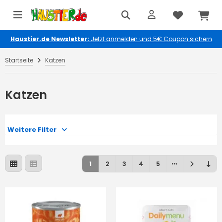
Haustier.de Newsletter:
Jetzt anmelden und 5€ Coupon sichern
Startseite
Katzen
Katzen
Weitere Filter
1
2
3
4
5