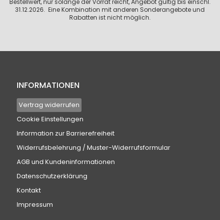
Bestellwert, nur solange der Vorrat reicht, Angebot gültig bis einschl.
31.12.2026. Eine Kombination mit anderen Sonderangebote und
Rabatten ist nicht möglich.
INFORMATIONEN
Vertrag widerrufen
Cookie Einstellungen
Information zur Barrierefreiheit
Widerrufsbelehrung / Muster-Widerrufsformular
AGB und Kundeninformationen
Datenschutzerklärung
Kontakt
Impressum