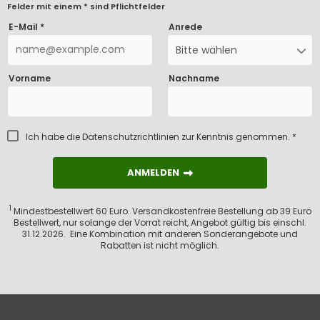
Felder mit einem * sind Pflichtfelder
E-Mail *
Anrede
Bitte wählen
Vorname
Nachname
Ich habe die
Datenschutzrichtlinien
zur Kenntnis genommen. *
ANMELDEN
ANMELDEN
1
Mindestbestellwert 60 Euro. Versandkostenfreie Bestellung ab 39 Euro
Bestellwert, nur solange der Vorrat reicht, Angebot gültig bis einschl.
31.12.2026. Eine Kombination mit anderen Sonderangebote und
Rabatten ist nicht möglich.