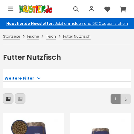
Haustier.de Newsletter:
Jetzt anmelden und 5€ Coupon sichern
Startseite
Fische
Teich
Futter Nutzfisch
Futter Nutzfisch
Weitere Filter
1