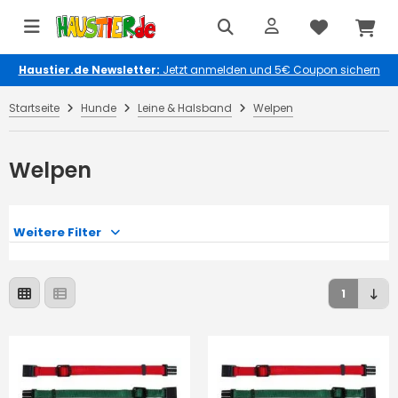
Haustier.de Newsletter:
Jetzt anmelden und 5€ Coupon sichern
Startseite
Hunde
Leine & Halsband
Welpen
Welpen
Weitere Filter
1