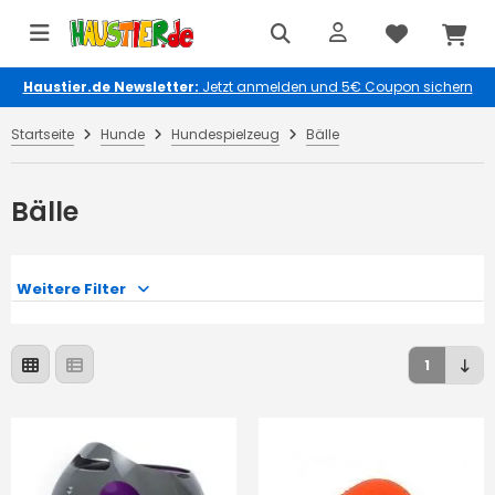
Haustier.de Newsletter:
Jetzt anmelden und 5€ Coupon sichern
Startseite
Hunde
Hundespielzeug
Bälle
Bälle
Weitere Filter
1