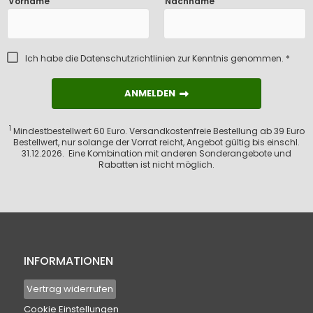
Vorname
Nachname
Ich habe die
Datenschutzrichtlinien
zur Kenntnis genommen. *
ANMELDEN
ANMELDEN
1
Mindestbestellwert 60 Euro. Versandkostenfreie Bestellung ab 39 Euro
Bestellwert, nur solange der Vorrat reicht, Angebot gültig bis einschl.
31.12.2026. Eine Kombination mit anderen Sonderangebote und
Rabatten ist nicht möglich.
INFORMATIONEN
Vertrag widerrufen
Cookie Einstellungen