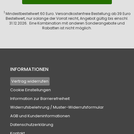
1
Mindestbestellwert 60 Euro. Versandkostenfreie Bestellung ab 39 Euro
Bestellwert, nur solange der Vorrat reicht, Angebot gültig bis einschl.
31.12.2026. Eine Kombination mit anderen Sonderangebote und
Rabatten ist nicht möglich.
INFORMATIONEN
Vertrag widerrufen
Cookie Einstellungen
Information zur Barrierefreiheit
Widerrufsbelehrung / Muster-Widerrufsformular
AGB und Kundeninformationen
Datenschutzerklärung
Kontakt