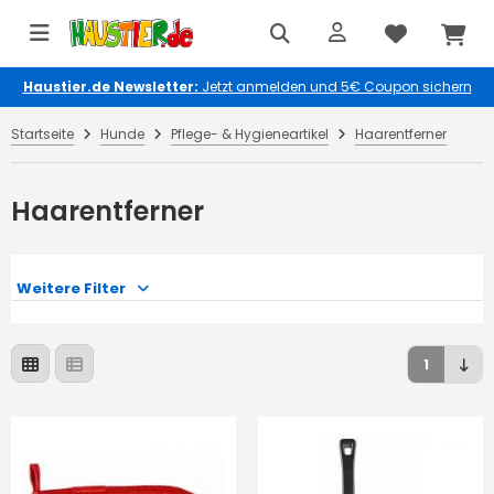
Haustier.de Newsletter:
Jetzt anmelden und 5€ Coupon sichern
Startseite
Hunde
Pflege- & Hygieneartikel
Haarentferner
Haarentferner
Weitere Filter
1