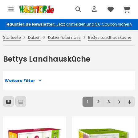
Haustier.de Newsletter:
Jetzt anmelden und 5€ Coupon sichern
Startseite
Katzen
Katzenfutter nass
Bettys Landhausküche
Bettys Landhausküche
Weitere Filter
1
2
3