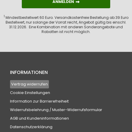
ANMELDEN
ANMELDEN
1
Mindestbestellwert 60 Euro. Versandkostenfreie Bestellung ab 39 Euro
Bestellwert, nur solange der Vorrat reicht, Angebot gültig bis einschl.
31.12.2026. Eine Kombination mit anderen Sonderangebote und
Rabatten ist nicht möglich.
INFORMATIONEN
Vertrag widerrufen
Cookie Einstellungen
Information zur Barrierefreiheit
Widerrufsbelehrung / Muster-Widerrufsformular
AGB und Kundeninformationen
Datenschutzerklärung