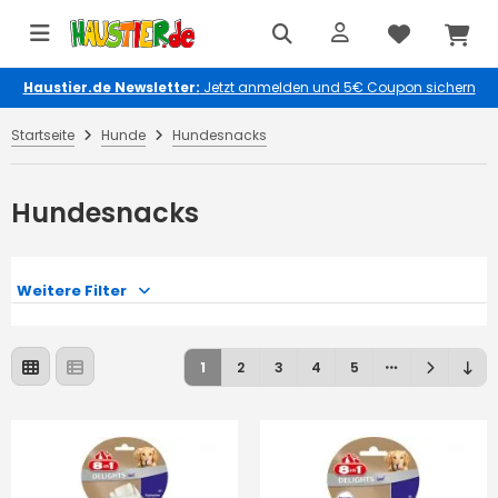
Haustier.de Newsletter:
Jetzt anmelden und 5€ Coupon sichern
Startseite
Hunde
Hundesnacks
Hundesnacks
Weitere Filter
1
2
3
4
5