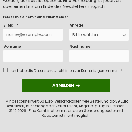
werden, der Rest ist optional. Eine Abmeldung ist jederzeit
über einen Link am Ende des Newsletters möglich.
Felder mit einem * sind Pflichtfelder
E-Mail *
Anrede
Bitte wählen
Vorname
Nachname
Ich habe die
Datenschutzrichtlinien
zur Kenntnis genommen. *
ANMELDEN
ANMELDEN
1
Mindestbestellwert 60 Euro. Versandkostenfreie Bestellung ab 39 Euro
Bestellwert, nur solange der Vorrat reicht, Angebot gültig bis einschl.
31.12.2026. Eine Kombination mit anderen Sonderangebote und
Rabatten ist nicht möglich.