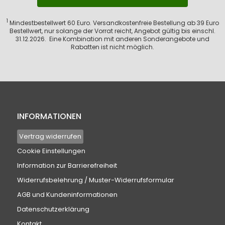
1
Mindestbestellwert 60 Euro. Versandkostenfreie Bestellung ab 39 Euro
Bestellwert, nur solange der Vorrat reicht, Angebot gültig bis einschl.
31.12.2026. Eine Kombination mit anderen Sonderangebote und
Rabatten ist nicht möglich.
INFORMATIONEN
Vertrag widerrufen
Cookie Einstellungen
Information zur Barrierefreiheit
Widerrufsbelehrung / Muster-Widerrufsformular
AGB und Kundeninformationen
Datenschutzerklärung
Kontakt