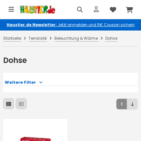
Haustier.de Newsletter:
Jetzt anmelden und 5€ Coupon sichern
Startseite
Terraristik
Beleuchtung & Wärme
Dohse
Dohse
Weitere Filter
1