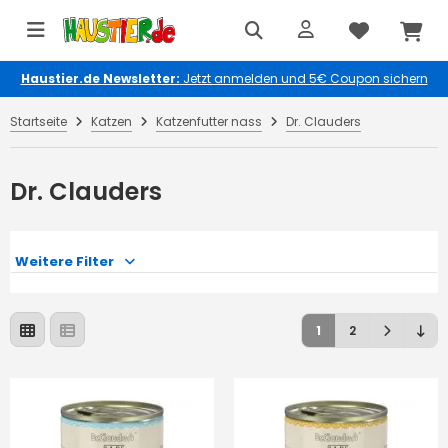
Haustier.de Newsletter:
Jetzt anmelden und 5€ Coupon sichern
Startseite
Katzen
Katzenfutter nass
Dr. Clauders
Dr. Clauders
Weitere Filter
1
2