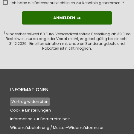
Ich habe die
Datenschutzrichtlinien
zur Kenntnis genommen. *
ANMELDEN
ANMELDEN
1
Mindestbestellwert 60 Euro. Versandkostenfreie Bestellung ab 39 Euro
Bestellwert, nur solange der Vorrat reicht, Angebot gültig bis einschl.
31.12.2026. Eine Kombination mit anderen Sonderangebote und
Rabatten ist nicht möglich.
INFORMATIONEN
Vertrag widerrufen
Cookie Einstellungen
Information zur Barrierefreiheit
Widerrufsbelehrung / Muster-Widerrufsformular