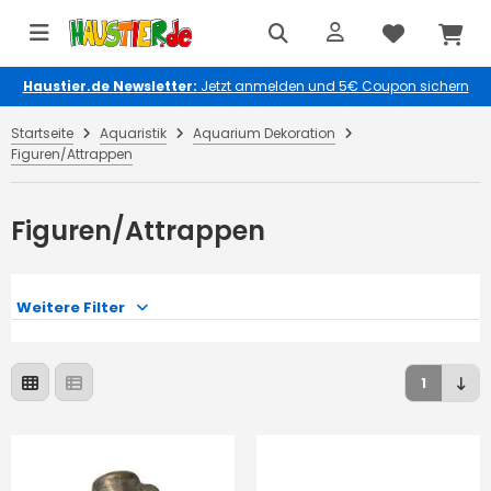
Haustier.de Newsletter:
Jetzt anmelden und 5€ Coupon sichern
Startseite
Aquaristik
Aquarium Dekoration
Figuren/Attrappen
Figuren/Attrappen
Weitere Filter
1