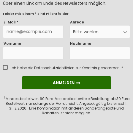
über einen Link am Ende des Newsletters möglich.
Felder mit einem * sind Pflichtfelder
E-Mail *
Anrede
Bitte wählen
Vorname
Nachname
Ich habe die
Datenschutzrichtlinien
zur Kenntnis genommen. *
ANMELDEN
ANMELDEN
1
Mindestbestellwert 60 Euro. Versandkostenfreie Bestellung ab 39 Euro
Bestellwert, nur solange der Vorrat reicht, Angebot gültig bis einschl.
31.12.2026. Eine Kombination mit anderen Sonderangebote und
Rabatten ist nicht möglich.