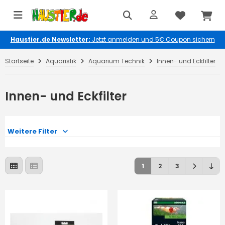
Haustier.de Newsletter:
Jetzt anmelden und 5€ Coupon sichern
Startseite
Aquaristik
Aquarium Technik
Innen- und Eckfilter
Innen- und Eckfilter
Weitere Filter
1
2
3