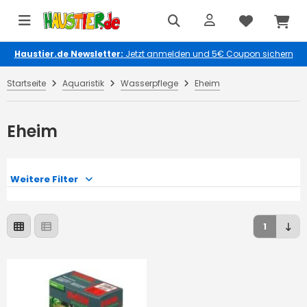
Haustier.de Newsletter:
Jetzt anmelden und 5€ Coupon sichern
Startseite
Aquaristik
Wasserpflege
Eheim
Eheim
Weitere Filter
1