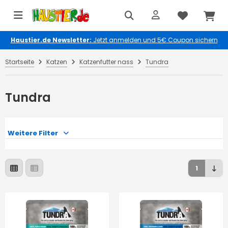
Haustier.de Newsletter:
Jetzt anmelden und 5€ Coupon sichern
Startseite
Katzen
Katzenfutter nass
Tundra
Tundra
Weitere Filter
1