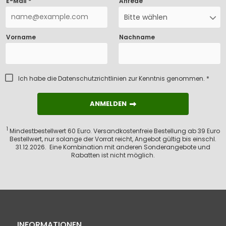
E-Mail *
Anrede
Bitte wählen
Vorname
Nachname
Ich habe die
Datenschutzrichtlinien
zur Kenntnis genommen. *
ANMELDEN
ANMELDEN
1
Mindestbestellwert 60 Euro. Versandkostenfreie Bestellung ab 39 Euro
Bestellwert, nur solange der Vorrat reicht, Angebot gültig bis einschl.
31.12.2026. Eine Kombination mit anderen Sonderangebote und
Rabatten ist nicht möglich.
INFORMATIONEN