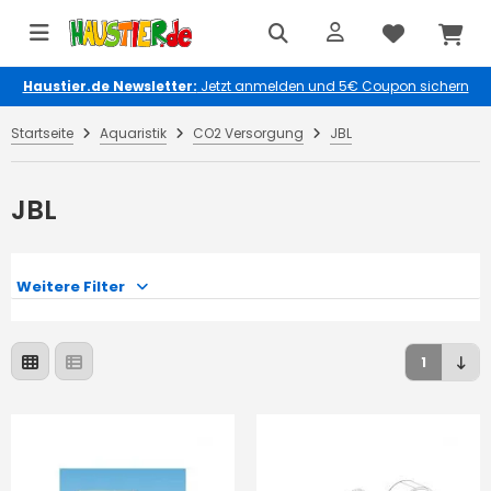
Haustier.de Newsletter:
Jetzt anmelden und 5€ Coupon sichern
Startseite
Aquaristik
CO2 Versorgung
JBL
JBL
Weitere Filter
1