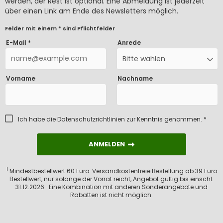
werden, der Rest ist optional. Eine Abmeldung ist jederzeit
über einen Link am Ende des Newsletters möglich.
Felder mit einem * sind Pflichtfelder
E-Mail *
Anrede
Bitte wählen
Vorname
Nachname
Ich habe die
Datenschutzrichtlinien
zur Kenntnis genommen. *
ANMELDEN
ANMELDEN
1
Mindestbestellwert 60 Euro. Versandkostenfreie Bestellung ab 39 Euro
Bestellwert, nur solange der Vorrat reicht, Angebot gültig bis einschl.
31.12.2026. Eine Kombination mit anderen Sonderangebote und
Rabatten ist nicht möglich.