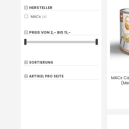
HERSTELLER
MACs
(6)
PREIS VON
2,-
BIS
11,-
SORTIERUNG
ARTIKEL PRO SEITE
MACs Cat
(Men