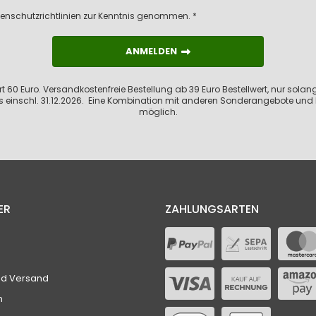
enschutzrichtlinien
zur Kenntnis genommen. *
ANMELDEN
ANMELDEN
 60 Euro. Versandkostenfreie Bestellung ab 39 Euro Bestellwert, nur solange
s einschl. 31.12.2026. Eine Kombination mit anderen Sonderangebote und 
möglich.
ER
ZAHLUNGSARTEN
nd Versand
n