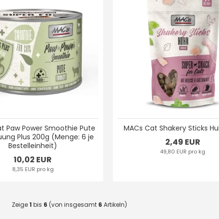
t Paw Power Smoothie Pute
MACs Cat Shakery Sticks H
uung Plus 200g (Menge: 6 je
2,49 EUR
Bestelleinheit)
49,80 EUR pro kg
10,02 EUR
8,35 EUR pro kg
Zeige
1
bis
6
(von insgesamt
6
Artikeln)