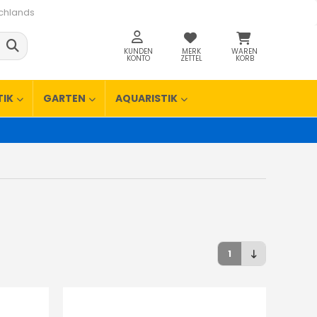
schlands
KUNDEN
MERK
WAREN
KONTO
ZETTEL
KORB
TIK
GARTEN
AQUARISTIK
1