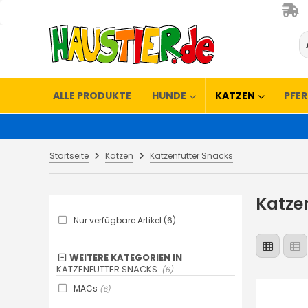
ALLE PRODUKTE
HUNDE
KATZEN
PFE
Startseite
Katzen
Katzenfutter Snacks
Katze
Nur verfügbare Artikel (6)
WEITERE KATEGORIEN IN
KATZENFUTTER SNACKS
(6)
MACs
(6)