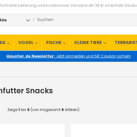
Schnelle Lieferung und kostenloser Versand ab 39 € innerhalb Deut
Alle
RDE
VOGEL
FISCHE
KLEINE TIERE
TERRARIS
Haustier.de Newsletter:
Jetzt anmelden und 5€ Coupon sichern
nfutter Snacks
Zeige
1
bis
6
(von insgesamt
6
Artikeln)