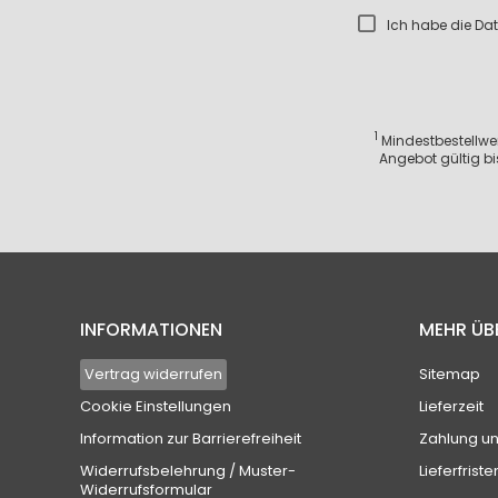
Ich habe die
Dat
1
Mindestbestellwert
Angebot gültig bi
INFORMATIONEN
MEHR ÜB
Vertrag widerrufen
Sitemap
Cookie Einstellungen
Lieferzeit
Information zur Barrierefreiheit
Zahlung u
Widerrufsbelehrung / Muster-
Lieferfriste
Widerrufsformular