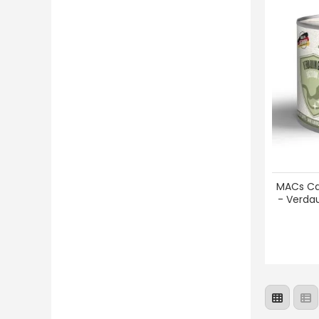
MACs Ca
- Verda