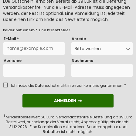
EUR Gutschein
erhalten. Bereits ab 39 EUR ist die Lieferung
Versandkostenfrei. Nur die E-Mail-Adresse muss angegeben
werden, der Rest ist optional. Eine Abmeldung ist jederzeit
über einen Link am Ende des Newsletters möglich.
Felder mit einem * sind Pflichtfelder
E-Mail *
Anrede
Bitte wählen
Vorname
Nachname
Ich habe die
Datenschutzrichtlinien
zur Kenntnis genommen. *
ANMELDEN
ANMELDEN
1
Mindestbestellwert 60 Euro. Versandkostenfreie Bestellung ab 39 Euro
Bestellwert, nur solange der Vorrat reicht, Angebot gültig bis einschl.
31.12.2026. Eine Kombination mit anderen Sonderangebote und
Rabatten ist nicht möglich.