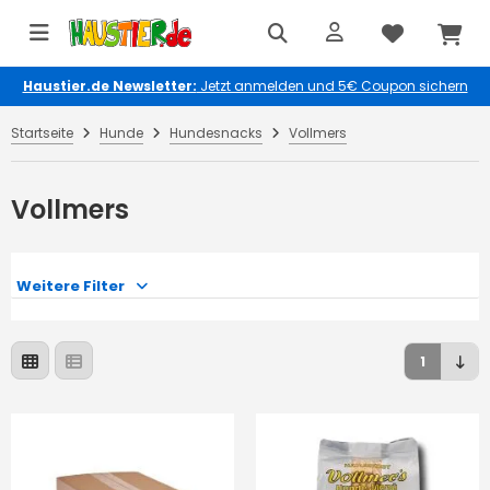
Haustier.de Newsletter:
Jetzt anmelden und 5€ Coupon sichern
Startseite
Hunde
Hundesnacks
Vollmers
Vollmers
Weitere Filter
1