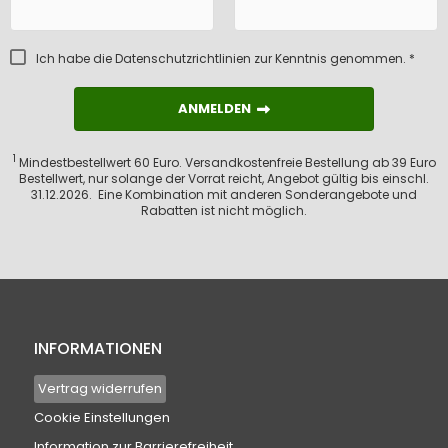
Ich habe die
Datenschutzrichtlinien
zur Kenntnis genommen. *
ANMELDEN
ANMELDEN
1
Mindestbestellwert 60 Euro. Versandkostenfreie Bestellung ab 39 Euro
Bestellwert, nur solange der Vorrat reicht, Angebot gültig bis einschl.
31.12.2026. Eine Kombination mit anderen Sonderangebote und
Rabatten ist nicht möglich.
INFORMATIONEN
Vertrag widerrufen
Cookie Einstellungen
Information zur Barrierefreiheit