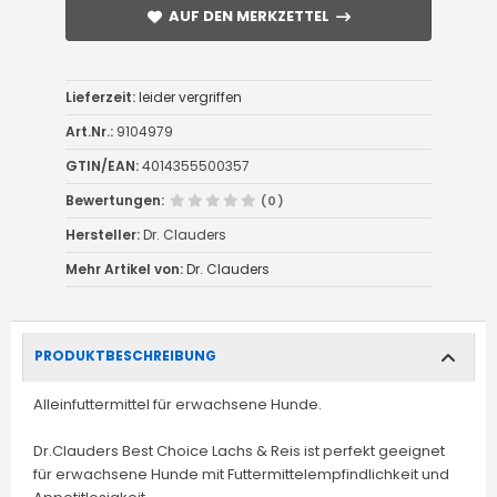
AUF DEN MERKZETTEL
AUF DEN MERKZETTEL
Lieferzeit:
leider vergriffen
Art.Nr.:
9104979
GTIN/EAN:
4014355500357
Bewertungen:
(0)
Hersteller:
Dr. Clauders
Mehr Artikel von:
Dr. Clauders
PRODUKTBESCHREIBUNG
Alleinfuttermittel für erwachsene Hunde.
Dr.Clauders Best Choice Lachs & Reis ist perfekt geeignet
für erwachsene Hunde mit Futtermittelempfindlichkeit und