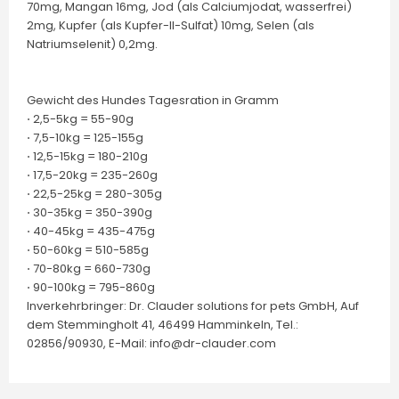
70mg, Mangan 16mg, Jod (als Calciumjodat, wasserfrei)
2mg, Kupfer (als Kupfer-II-Sulfat) 10mg, Selen (als
Natriumselenit) 0,2mg.
Gewicht des Hundes Tagesration in Gramm
⋅ 2,5-5kg = 55-90g
⋅ 7,5-10kg = 125-155g
⋅ 12,5-15kg = 180-210g
⋅ 17,5-20kg = 235-260g
⋅ 22,5-25kg = 280-305g
⋅ 30-35kg = 350-390g
⋅ 40-45kg = 435-475g
⋅ 50-60kg = 510-585g
⋅ 70-80kg = 660-730g
⋅ 90-100kg = 795-860g
Inverkehrbringer: Dr. Clauder solutions for pets GmbH, Auf
dem Stemmingholt 41, 46499 Hamminkeln, Tel.:
02856/90930, E-Mail: info@dr-clauder.com