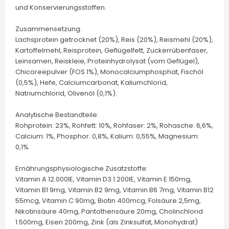
und Konservierungsstoffen.
Zusammensetzung:
Lachsprotein getrocknet (20%), Reis (20%), Reismehl (20%),
Kartoffelmehl, Reisprotein, Geflügelfett, Zuckerrübenfaser,
Leinsamen, Reiskleie, Proteinhydrolysat (vom Geflügel),
Chicoreepulver (FOS 1%), Monocalciumphosphat, Fischöl
(0,5%), Hefe, Calciumcarbonat, Kaliumchlorid,
Natriumchlorid, Olivenöl (0,1%).
Analytische Bestandteile:
Rohprotein: 23%, Rohfett: 10%, Rohfaser: 2%, Rohasche: 6,6%,
Calcium: 1%, Phosphor: 0,8%, Kalium: 0,55%, Magnesium:
0,1%.
Ernährungsphysiologische Zusatzstoffe:
Vitamin A 12.000IE, Vitamin D3 1.200IE, Vitamin E 150mg,
Vitamin B1 9mg, Vitamin B2 9mg, Vitamin B6 7mg, Vitamin B12
55mcg, Vitamin C 90mg, Biotin 400mcg, Folsäure 2,5mg,
Nikotinsäure 40mg, Pantothensäure 20mg, Cholinchlorid
1.500mg, Eisen 200mg, Zink (als Zinksulfat, Monohydrat)