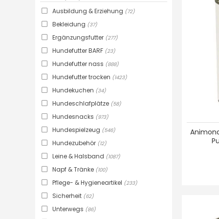
Ausbildung & Erziehung
(72)
Bekleidung
(37)
Ergänzungsfutter
(277)
Hundefutter BARF
(23)
Hundefutter nass
(888)
Hundefutter trocken
(1423)
Hundekuchen
(34)
Hundeschlafplätze
(58)
Hundesnacks
(973)
Hundespielzeug
(546)
Animond
P
Hundezubehör
(12)
Leine & Halsband
(1087)
Napf & Tränke
(100)
Pflege- & Hygieneartikel
(233)
Sicherheit
(62)
Unterwegs
(86)