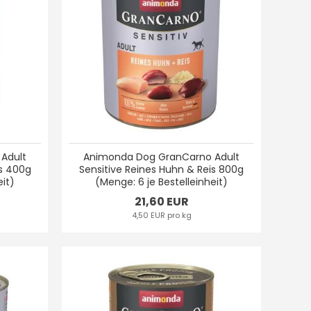
Adult
Animonda Dog GranCarno Adult
is 400g
Sensitive Reines Huhn & Reis 800g
eit)
(Menge: 6 je Bestelleinheit)
21,60 EUR
4,50 EUR pro kg