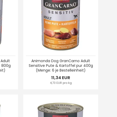
Adult
Animonda Dog GranCarno Adult
n 800g
Sensitive Pute & Kartoffel pur 400g
eit)
(Menge: 6 je Bestelleinheit)
11,34 EUR
4,73 EUR pro kg