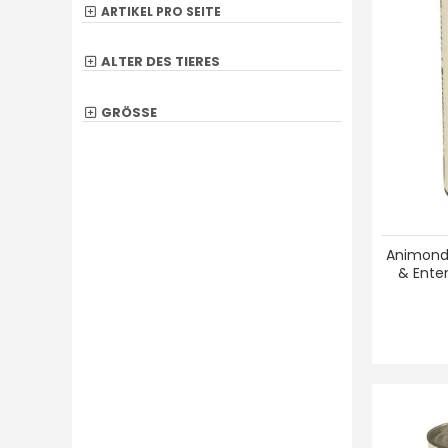
ARTIKEL PRO SEITE
Brit
(1)
Canina Pharma
(40)
ALTER DES TIERES
Canny Collar
(3)
Canosept
(11)
GRÖSSE
Carnello
(1)
Carnilove
(14)
Chewies
(34)
Christopherus
(96)
Classic Dog
(148)
Animond
Curli
(549)
& Ente
Dogs Love
(5)
Dogtoi
(2)
Dokas
(90)
Dr. Clauders
(290)
Fleischeslust
(64)
Frolic
(6)