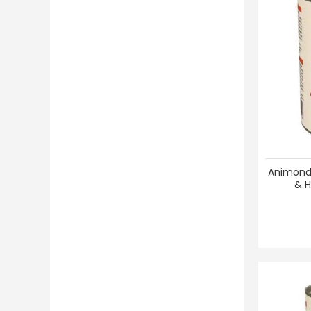
Furminator
(6)
Green Petfood
(38)
Happy Dog
(243)
HEGA
(4)
Hunter
(591)
Hurtta
(9)
John Paul Pet
(13)
Josera
(381)
JW Pet
(1)
Animond
Keksdieb
(31)
& H
KONG
(383)
Landfleisch
(71)
Leitwolf
(32)
Lunderland
(105)
Luposan
(103)
Löwenhof
(10)
MACs
(162)