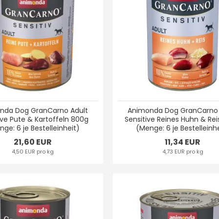
nda Dog GranCarno Adult
Animonda Dog GranCarno 
ive Pute & Kartoffeln 800g
Sensitive Reines Huhn & Re
ge: 6 je Bestelleinheit)
(Menge: 6 je Bestelleinh
21,60 EUR
11,34 EUR
4,50 EUR pro kg
4,73 EUR pro kg