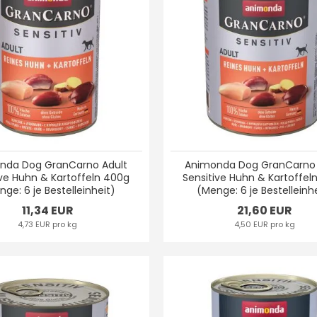
nda Dog GranCarno Adult
Animonda Dog GranCarno 
ive Huhn & Kartoffeln 400g
Sensitive Huhn & Kartoffel
ge: 6 je Bestelleinheit)
(Menge: 6 je Bestelleinh
11,34 EUR
21,60 EUR
4,73 EUR pro kg
4,50 EUR pro kg