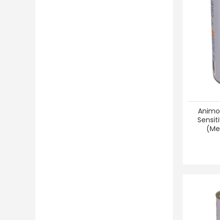
Animo
Sensit
(Men