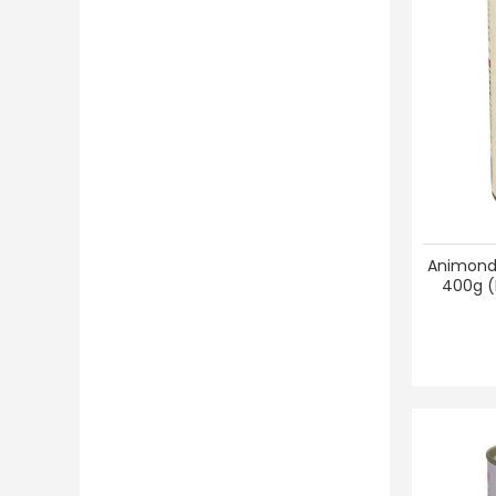
Markus Muehle
(39)
Mars Dog
(2)
mera
(71)
NovaGard
(3)
Olewo
(21)
OŽTOM
(4)
Pedigree
(38)
PetSafe
(93)
Pup Ice
(8)
Animond
400g (
PurBello
(13)
Quapas
(54)
RelaxoPet
(1)
Rinti
(306)
Risobel
(1)
Royal Canin
(97)
Siccaro Wetdog
(1)