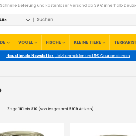
Schnelle Lieferung und kostenloser Versand ab 39 € innerhalb Deut
Alle
RDE
VOGEL
FISCHE
KLEINE TIERE
TERRARIS
Haustier.de Newsletter:
Jetzt anmelden und 5€ Coupon sichern
e
Zeige
181
bis
210
(von insgesamt
5919
Artikeln)