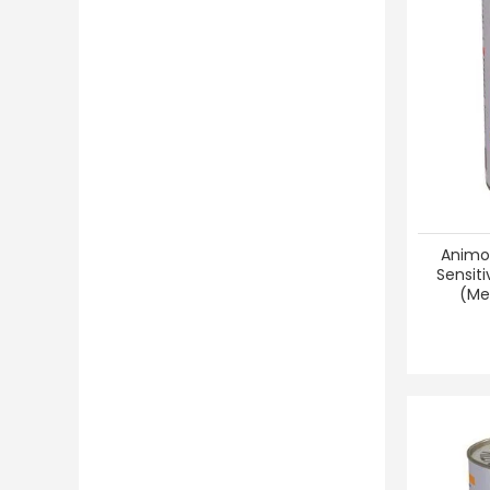
StarMark
(1)
TickLess
(15)
Torgas
(5)
Trixie
(549)
Tubi Dog
(7)
Tundra
(41)
Vegdog
(44)
Vitakraft
(34)
Vollmers
(65)
Animo
Whimzees
(45)
Sensit
(Men
Wildborn
(140)
WOW
(39)
Yarrah
(1)
Yummeez
(6)
Zubehör Verschlussklemmen
(2)
Zugabe
(1)