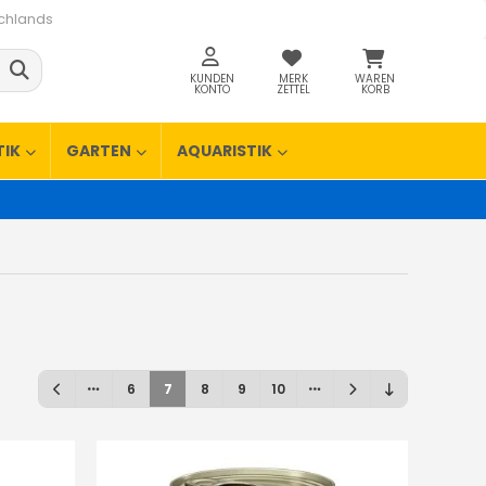
schlands
KUNDEN
MERK
WAREN
KONTO
ZETTEL
KORB
TIK
GARTEN
AQUARISTIK
6
7
8
9
10