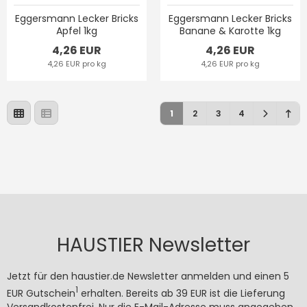
Eggersmann Lecker Bricks
Eggersmann Lecker Bricks
Apfel 1kg
Banane & Karotte 1kg
4,26 EUR
4,26 EUR
4,26 EUR pro kg
4,26 EUR pro kg
1
2
3
4
HAUSTIER Newsletter
Jetzt für den haustier.de Newsletter anmelden und einen 5
1
EUR Gutschein
erhalten. Bereits ab 39 EUR ist die Lieferung
Versandkostenfrei. Nur die E-Mail-Adresse muss angegeben