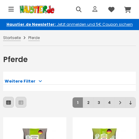
Haustier.de Newsletter:
Jetzt anmelden und 5€ Coupon sichern
Startseite
Pferde
Pferde
Weitere Filter
1
2
3
4