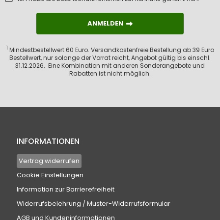
ANMELDEN
ANMELDEN
1
Mindestbestellwert 60 Euro. Versandkostenfreie Bestellung ab 39 Euro
Bestellwert, nur solange der Vorrat reicht, Angebot gültig bis einschl.
31.12.2026. Eine Kombination mit anderen Sonderangebote und
Rabatten ist nicht möglich.
INFORMATIONEN
Vertrag widerrufen
Cookie Einstellungen
Information zur Barrierefreiheit
Widerrufsbelehrung / Muster-Widerrufsformular
AGB und Kundeninformationen