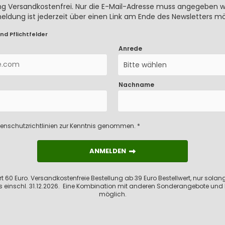
rung Versandkostenfrei. Nur die E-Mail-Adresse muss angegeben we
meldung ist jederzeit über einen Link am Ende des Newsletters mö
nd Pflichtfelder
Anrede
Bitte wählen
Nachname
enschutzrichtlinien
zur Kenntnis genommen. *
ANMELDEN
ANMELDEN
 60 Euro. Versandkostenfreie Bestellung ab 39 Euro Bestellwert, nur solange
s einschl. 31.12.2026. Eine Kombination mit anderen Sonderangebote und 
möglich.