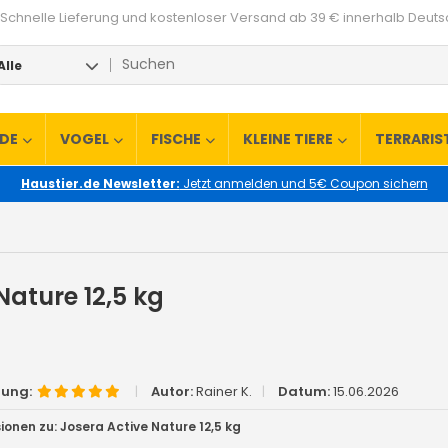
Schnelle Lieferung und kostenloser Versand ab 39 € innerhalb Deut
Alle
RDE
VOGEL
FISCHE
KLEINE TIERE
TERRARIS
Haustier.de Newsletter:
Jetzt anmelden und 5€ Coupon sichern
Nature 12,5 kg
tung:
|
Autor:
Rainer K.
|
Datum:
15.06.2026
ionen zu: Josera Active Nature 12,5 kg