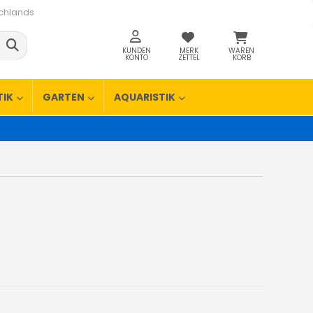
schlands
KUNDEN
MERK
WAREN
KONTO
ZETTEL
KORB
TIK
GARTEN
AQUARISTIK