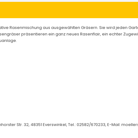
ovative Rasenmischung aus ausgewählten Gräsern. Sie wird jeden Gar
sengräser präsentieren ein ganz neues Rasenflair, ein echter Zugewi
euanlage.
orster Str. 32, 48351 Everswinkel, Tel.: 02582/670233, E-Mail: moel