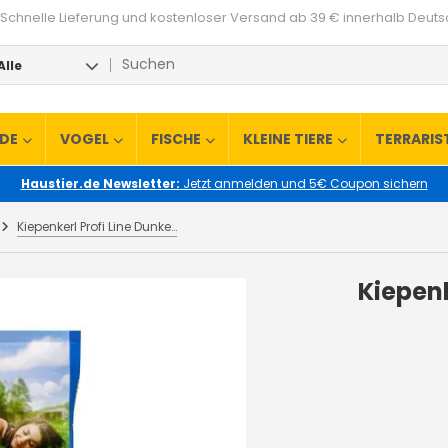
Schnelle Lieferung und kostenloser Versand ab 39 € innerhalb Deut
Alle
RDE
VOGEL
FISCHE
KLEINE TIERE
TERRARIS
Haustier.de Newsletter:
Jetzt anmelden und 5€ Coupon sichern
Kiepenkerl Profi Line Dunkelgrüner Rasen 10 kg
Kiepenk