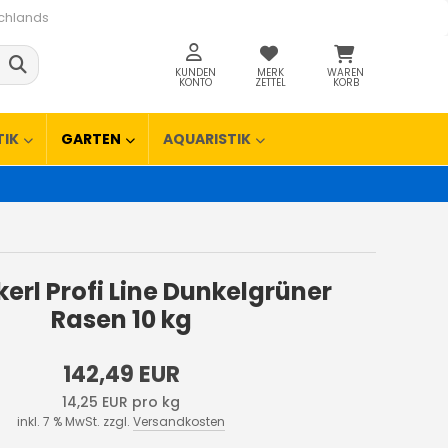
schlands
KUNDEN
MERK
WAREN
KONTO
ZETTEL
KORB
TIK
GARTEN
AQUARISTIK
erl Profi Line Dunkelgrüner
Rasen 10 kg
142,49 EUR
14,25 EUR pro kg
inkl. 7 % MwSt. zzgl.
Versandkosten