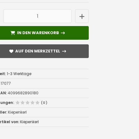
IN DEN WARENKORB
IN DEN WARENKORB
AUF DEN MERKZETTEL
AUF DEN MERKZETTEL
eit:
1-3 Werktage
17077
AN:
4099682890180
tungen:
(0)
ler:
Kiepenkerl
tikel von:
Kiepenkerl