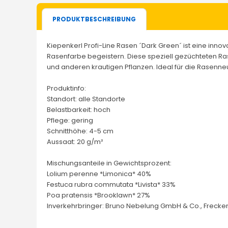
PRODUKTBESCHREIBUNG
Kiepenkerl Profi-Line Rasen ´Dark Green´ ist eine inn
Rasenfarbe begeistern. Diese speziell gezüchteten Ra
und anderen krautigen Pflanzen. Ideal für die Rasenn
Produktinfo:
Standort: alle Standorte
Belastbarkeit: hoch
Pflege: gering
Schnitthöhe: 4-5 cm
Aussaat: 20 g/m²
Mischungsanteile in Gewichtsprozent:
Lolium perenne *Limonica* 40%
Festuca rubra commutata *Livista* 33%
Poa pratensis *Brooklawn* 27%
Inverkehrbringer: Bruno Nebelung GmbH & Co., Freckenh