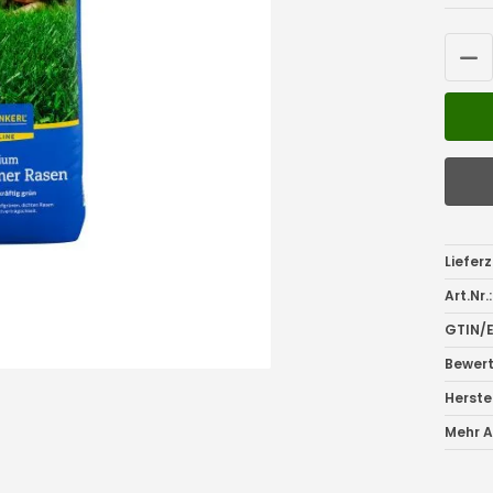
Lieferz
Art.Nr.:
GTIN/E
Bewer
Herstel
Mehr Ar