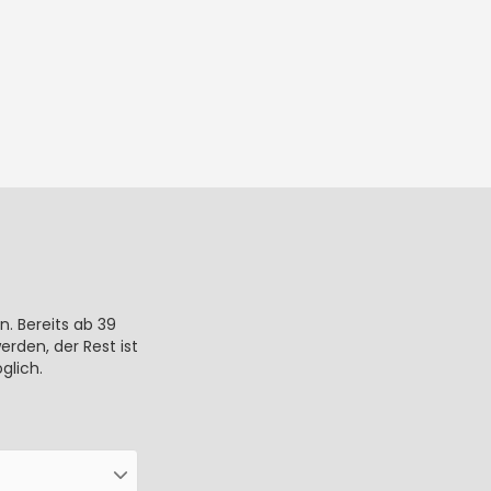
n. Bereits ab 39
rden, der Rest ist
glich.