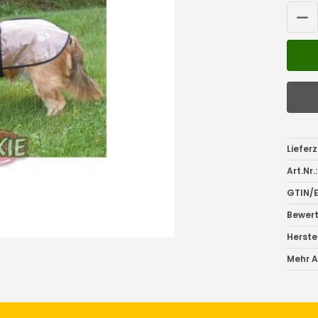
Lieferz
Art.Nr.:
GTIN/E
Bewer
Herstel
Mehr Ar