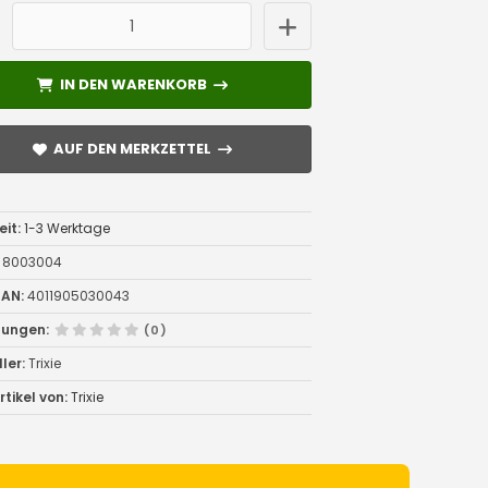
IN DEN WARENKORB
IN DEN WARENKORB
AUF DEN MERKZETTEL
AUF DEN MERKZETTEL
eit:
1-3 Werktage
8003004
AN:
4011905030043
tungen:
(0)
ler:
Trixie
tikel von:
Trixie