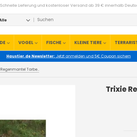
Schnelle Lieferung und kostenloser Versand ab 39 € innerhalb Deut
Alle
RDE
VOGEL
FISCHE
KLEINE TIERE
TERRARIS
Haustier.de Newsletter:
Jetzt anmelden und 5€ Coupon sichern
Trixie Regenmantel Tarbes M: 46 cm
Trixie 