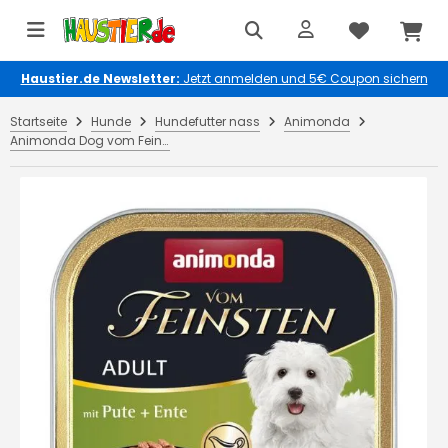
Haustier.de Newsletter:
Jetzt anmelden und 5€ Coupon sichern
Startseite
Hunde
Hundefutter nass
Animonda
Animonda Dog vom Feinsten Adult mit Pute & Ente 150g (Menge: 22 je Bestelleinheit)