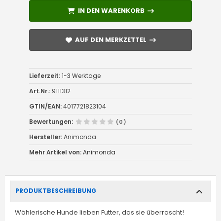
IN DEN WARENKORB
IN DEN WARENKORB
AUF DEN MERKZETTEL
AUF DEN MERKZETTEL
Lieferzeit:
1-3 Werktage
Art.Nr.:
9111312
GTIN/EAN:
4017721823104
Bewertungen:
(0)
Hersteller:
Animonda
Mehr Artikel von:
Animonda
PRODUKTBESCHREIBUNG
Wählerische Hunde lieben Futter, das sie überrascht!