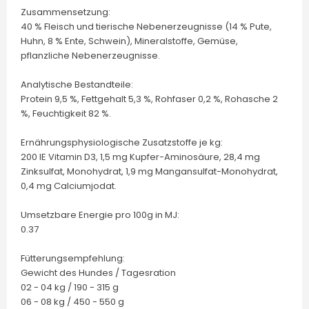
Zusammensetzung:
40 % Fleisch und tierische Nebenerzeugnisse (14 % Pute,
Huhn, 8 % Ente, Schwein), Mineralstoffe, Gemüse,
pflanzliche Nebenerzeugnisse.
Analytische Bestandteile:
Protein 9,5 %, Fettgehalt 5,3 %, Rohfaser 0,2 %, Rohasche 2
%, Feuchtigkeit 82 %.
Ernährungsphysiologische Zusatzstoffe je kg:
200 IE Vitamin D3, 1,5 mg Kupfer-Aminosäure, 28,4 mg
Zinksulfat, Monohydrat, 1,9 mg Mangansulfat-Monohydrat,
0,4 mg Calciumjodat.
Umsetzbare Energie pro 100g in MJ:
0.37
Fütterungsempfehlung:
Gewicht des Hundes / Tagesration
02 - 04 kg / 190 - 315 g
06 - 08 kg / 450 - 550 g