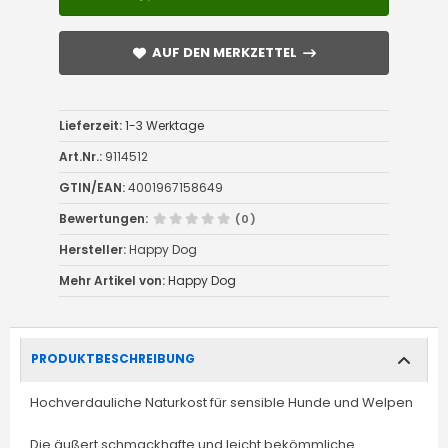
AUF DEN MERKZETTEL
AUF DEN MERKZETTEL
Lieferzeit:
1-3 Werktage
Art.Nr.:
9114512
GTIN/EAN:
4001967158649
Bewertungen:
(0)
Hersteller:
Happy Dog
Mehr Artikel von:
Happy Dog
PRODUKTBESCHREIBUNG
Hochverdauliche Naturkost für sensible Hunde und Welpen
Die äußert schmackhafte und leicht bekömmliche