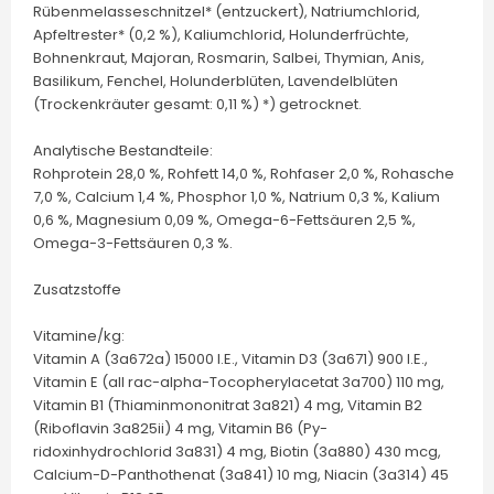
Rübenmelasseschnitzel* (entzuckert), Natriumchlorid,
Apfeltrester* (0,2 %), Kaliumchlorid, Holunderfrüchte,
Bohnenkraut, Majoran, Rosmarin, Salbei, Thymian, Anis,
Basilikum, Fenchel, Holunderblüten, Lavendelblüten
(Trockenkräuter gesamt: 0,11 %) *) getrocknet.
Analytische Bestandteile:
Rohprotein 28,0 %, Rohfett 14,0 %, Rohfaser 2,0 %, Rohasche
7,0 %, Calcium 1,4 %, Phosphor 1,0 %, Natrium 0,3 %, Kalium
0,6 %, Magnesium 0,09 %, Omega-6-Fettsäuren 2,5 %,
Omega-3-Fettsäuren 0,3 %.
Zusatzstoffe
Vitamine/kg:
Vitamin A (3a672a) 15000 I.E., Vitamin D3 (3a671) 900 I.E.,
Vitamin E (all rac-alpha-Tocopherylacetat 3a700) 110 mg,
Vitamin B1 (Thiaminmononitrat 3a821) 4 mg, Vitamin B2
(Riboflavin 3a825ii) 4 mg, Vitamin B6 (Py-
ridoxinhydrochlorid 3a831) 4 mg, Biotin (3a880) 430 mcg,
Calcium-D-Panthothenat (3a841) 10 mg, Niacin (3a314) 45