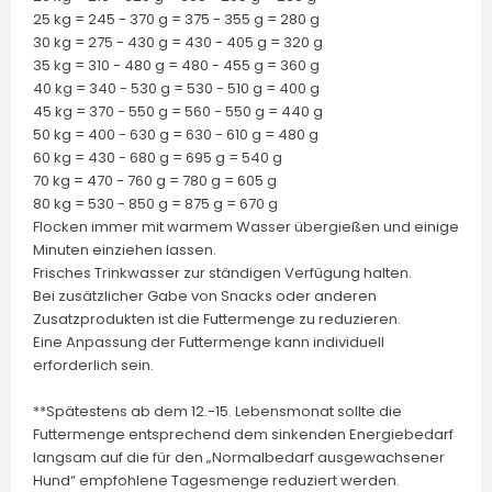
25 kg = 245 - 370 g = 375 - 355 g = 280 g
30 kg = 275 - 430 g = 430 - 405 g = 320 g
35 kg = 310 - 480 g = 480 - 455 g = 360 g
40 kg = 340 - 530 g = 530 - 510 g = 400 g
45 kg = 370 - 550 g = 560 - 550 g = 440 g
50 kg = 400 - 630 g = 630 - 610 g = 480 g
60 kg = 430 - 680 g = 695 g = 540 g
70 kg = 470 - 760 g = 780 g = 605 g
80 kg = 530 - 850 g = 875 g = 670 g
Flocken immer mit warmem Wasser übergießen und einige
Minuten einziehen lassen.
Frisches Trinkwasser zur ständigen Verfügung halten.
Bei zusätzlicher Gabe von Snacks oder anderen
Zusatzprodukten ist die Futtermenge zu reduzieren.
Eine Anpassung der Futtermenge kann individuell
erforderlich sein.
**Spätestens ab dem 12.-15. Lebensmonat sollte die
Futtermenge entsprechend dem sinkenden Energiebedarf
langsam auf die für den „Normalbedarf ausgewachsener
Hund“ empfohlene Tagesmenge reduziert werden.