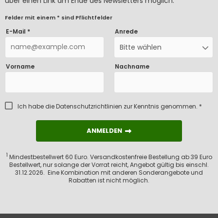
über einen Link am Ende des Newsletters möglich.
Felder mit einem * sind Pflichtfelder
E-Mail *
Anrede
Bitte wählen
Vorname
Nachname
Ich habe die
Datenschutzrichtlinien
zur Kenntnis genommen. *
ANMELDEN
ANMELDEN
1
Mindestbestellwert 60 Euro. Versandkostenfreie Bestellung ab 39 Euro
Bestellwert, nur solange der Vorrat reicht, Angebot gültig bis einschl.
31.12.2026. Eine Kombination mit anderen Sonderangebote und
Rabatten ist nicht möglich.