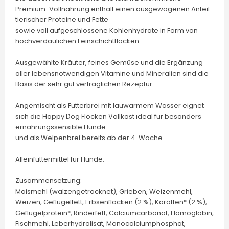
Premium-Vollnahrung enthält einen ausgewogenen Anteil
tierischer Proteine und Fette
sowie voll aufgeschlossene Kohlenhydrate in Form von
hochverdaulichen Feinschichtflocken.
Ausgewählte Kräuter, feines Gemüse und die Ergänzung
aller lebensnotwendigen Vitamine und Mineralien sind die
Basis der sehr gut verträglichen Rezeptur.
Angemischt als Futterbrei mit lauwarmem Wasser eignet
sich die Happy Dog Flocken Vollkost ideal für besonders
ernährungssensible Hunde
und als Welpenbrei bereits ab der 4. Woche.
Alleinfuttermittel für Hunde.
Zusammensetzung:
Maismehl (walzengetrocknet), Grieben, Weizenmehl,
Weizen, Geflügelfett, Erbsenflocken (2 %), Karotten* (2 %),
Geflügelprotein*, Rinderfett, Calciumcarbonat, Hämoglobin,
Fischmehl, Leberhydrolisat, Monocalciumphosphat,