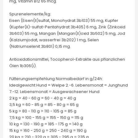
mg, Vitamin B12 65 mcg.
Spurenelemente/kg:
Eisen (Eisen(II)sulfat, Monohydrat 3b103) 55 mg, Kupfer
(Kupfer(II)-sulfat-Pentahydrat 3b405) 6 mg, Zink (Zinkoxid
3b603) 55 mg, Mangan (Mangan(II)oxid 3b502) 5 mg, Jod
(Kalziumjodat, wasserfrei 3b202) 1 mg, Selen
(Natriumselenit 3b801) 0,15 mg.
Antioxidationsmittel, Tocopherol-Extrakte aus pflanzlichen
Ölen 1b306(i).
Fütterungsempfehlung Normalbedarf in g/24h:
Idealgewicht Hund = Welpe 2.-6. Lebensmonat = Junghund
7.-12. Lebensmonat = Ausgewachsener Hund
2 kg = 40 - 60 g = 60 - 40 g = 40 g
3,5 kg = 60 - 85 g = 85 - 80 g = 65 g
5 kg = 80 - 110 g = 110 - 105 g = 85 g
7,5 kg = 100 - 155 g = 155 - 150 g = 115 g
10 kg = 130 - 190 g = 185 - 175 g = 140 g
15 kg = 160 - 250 g = 250 - 240 g = 190 g
20 kg = 210 - 320 g = 305 - 295 g = 235 g