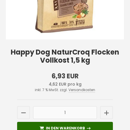
Happy Dog NaturCroq Flocken
Vollkost 1,5 kg
6,93 EUR
4,62 EUR pro kg
inkl. 7 % MwSt. zzgl.
Versandkosten
IN DEN WARENKORB
IN DEN WARENKORB