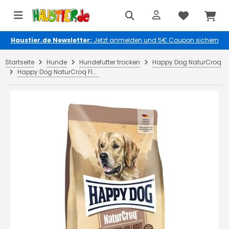
Haustier.de Newsletter:
Jetzt anmelden und 5€ Coupon sichern
Startseite
Hunde
Hundefutter trocken
Happy Dog NaturCroq
Happy Dog NaturCroq Flocken Vollkost 1,5 kg