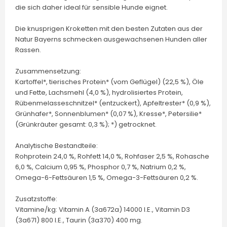
die sich daher ideal für sensible Hunde eignet.
Die knusprigen Kroketten mit den besten Zutaten aus der
Natur Bayerns schmecken ausgewachsenen Hunden aller
Rassen.
Zusammensetzung:
Kartoffel*, tierisches Protein* (vom Geflügel) (22,5 %), Öle
und Fette, Lachsmehl (4,0 %), hydrolisiertes Protein,
Rübenmelasseschnitzel* (entzuckert), Apfeltrester* (0,9 %),
Grünhafer*, Sonnenblumen* (0,07 %), Kresse*, Petersilie*
(Grünkräuter gesamt: 0,3 %); *) getrocknet.
Analytische Bestandteile:
Rohprotein 24,0 %, Rohfett 14,0 %, Rohfaser 2,5 %, Rohasche
6,0 %, Calcium 0,95 %, Phosphor 0,7 %, Natrium 0,2 %,
Omega-6-Fettsäuren 1,5 %, Omega-3-Fettsäuren 0,2 %.
Zusatzstoffe:
Vitamine/kg: Vitamin A (3a672a) 14000 I.E., Vitamin D3
(3a671) 800 I.E., Taurin (3a370) 400 mg.