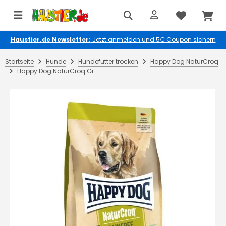
Haustier.de Newsletter:
Jetzt anmelden und 5€ Coupon sichern
Startseite
Hunde
Hundefutter trocken
Happy Dog NaturCroq
Happy Dog NaturCroq Grainfree 15 kg