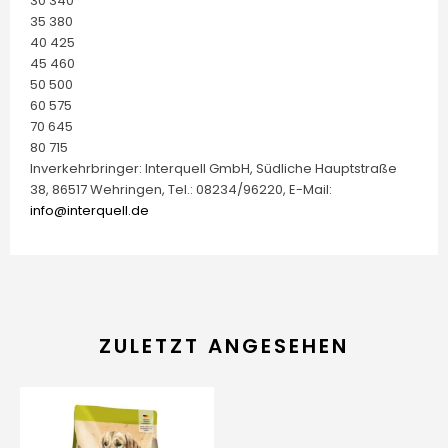
30 340
35 380
40 425
45 460
50 500
60 575
70 645
80 715
Inverkehrbringer: Interquell GmbH, Südliche Hauptstraße
38, 86517 Wehringen, Tel.: 08234/96220, E-Mail:
info@interquell.de
ZULETZT ANGESEHEN