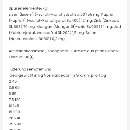
Spurenelemente/kg:
Eisen (Eisen(II)-sulfat-Monohydrat 3b103) 55 mg, Kupfer
(Kupfer(II)-sulfat-Pentahydrat 3b405) 12 mg, Zink (Zinkoxid
3b603) 70 mg, Mangan (Mangan(II)-oxid 3b502) 14 mg, Jod
(Kalziumjodat, wasserfrei 3b202) 1,5 mg, Selen
(Natriumselenit 3b801) 0,2 mg.
Antioxidationsmittel, Tocopherol-Extrakte aus pflanzlichen
Ölen 1b306(i).
Fütterungsempfehlung:
Idealgewicht in kg Normalbedarf in Gramm pro Tag
2 45
3,5 65
5 85
7,5 120
10 145
15 200
20 240
25 290