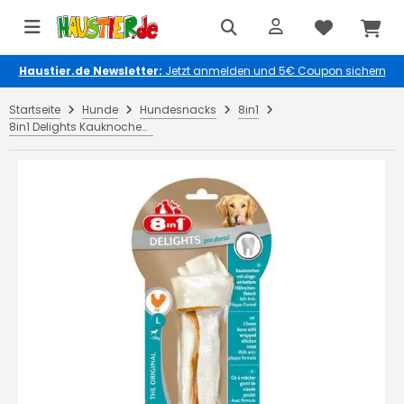
Haustier.de Newsletter:
Jetzt anmelden und 5€ Coupon sichern
Startseite
Hunde
Hundesnacks
8in1
8in1 Delights Kauknochen Pro Dental Chicken L