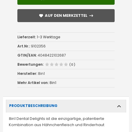
AUF DEN MERKZETTEL
AUF DEN MERKZETTEL
Lieferzeit:
1-3 Werktage
Art.Nr.:
9102356
GTIN/EAN:
4048422102687
Bewertungen:
(0)
Hersteller:
8in1
Mehr Artikel von:
8in1
PRODUKTBESCHREIBUNG
8in1 Dental Delights ist die einzigartige, patentierte
Kombination aus Hähnchenfleisch und Rinderhaut