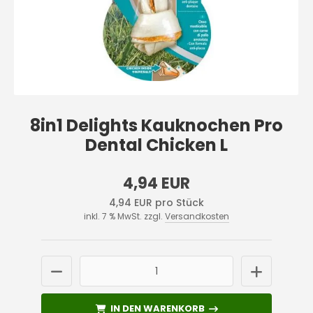
8in1 Delights Kauknochen Pro
Dental Chicken L
4,94 EUR
4,94 EUR pro Stück
inkl. 7 % MwSt. zzgl.
Versandkosten
IN DEN WARENKORB
IN DEN WARENKORB