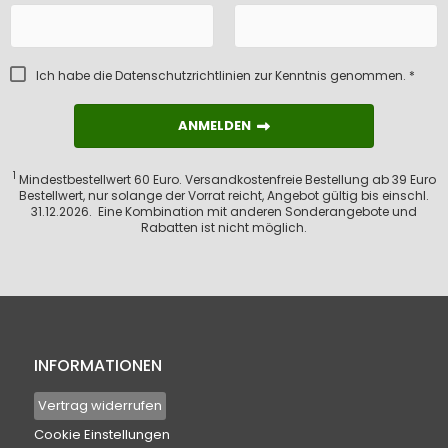
Ich habe die
Datenschutzrichtlinien
zur Kenntnis genommen. *
ANMELDEN
ANMELDEN
1
Mindestbestellwert 60 Euro. Versandkostenfreie Bestellung ab 39 Euro
Bestellwert, nur solange der Vorrat reicht, Angebot gültig bis einschl.
31.12.2026. Eine Kombination mit anderen Sonderangebote und
Rabatten ist nicht möglich.
INFORMATIONEN
Vertrag widerrufen
Cookie Einstellungen