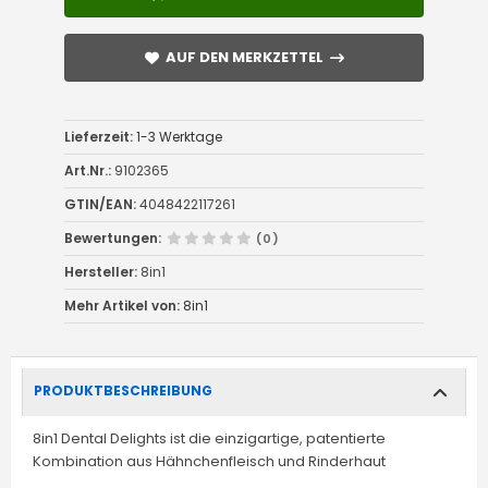
AUF DEN MERKZETTEL
AUF DEN MERKZETTEL
Lieferzeit:
1-3 Werktage
Art.Nr.:
9102365
GTIN/EAN:
4048422117261
Bewertungen:
(0)
Hersteller:
8in1
Mehr Artikel von:
8in1
PRODUKTBESCHREIBUNG
8in1 Dental Delights ist die einzigartige, patentierte
Kombination aus Hähnchenfleisch und Rinderhaut