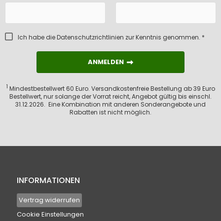
Ich habe die
Datenschutzrichtlinien
zur Kenntnis genommen. *
ANMELDEN
ANMELDEN
1
Mindestbestellwert 60 Euro. Versandkostenfreie Bestellung ab 39 Euro
Bestellwert, nur solange der Vorrat reicht, Angebot gültig bis einschl.
31.12.2026. Eine Kombination mit anderen Sonderangebote und
Rabatten ist nicht möglich.
INFORMATIONEN
Vertrag widerrufen
Cookie Einstellungen