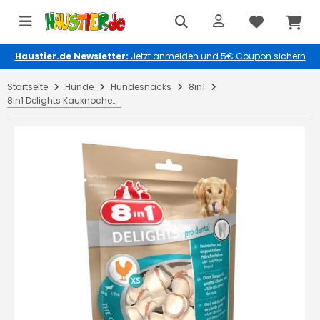
Haustier.de Newsletter:
Jetzt anmelden und 5€ Coupon sichern
Startseite
Hunde
Hundesnacks
8in1
8in1 Delights Kauknochen Pro Dental Chicken XS 21 Stück