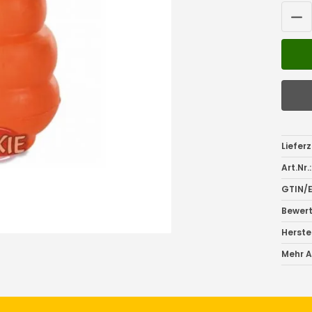
Lieferz
Art.Nr.:
GTIN/E
Bewer
Herstel
Mehr Ar