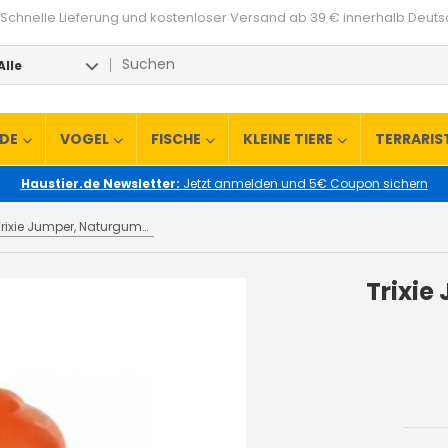
Schnelle Lieferung und kostenloser Versand ab 39 € innerhalb Deut
Alle
RDE
VOGEL
FISCHE
KLEINE TIERE
TERRARIS
Haustier.de Newsletter:
Jetzt anmelden und 5€ Coupon sichern
Trixie Jumper, Naturgummi 8 cm
Trixie