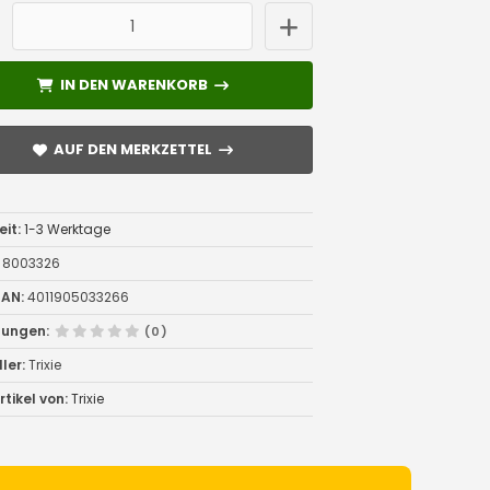
IN DEN WARENKORB
IN DEN WARENKORB
AUF DEN MERKZETTEL
AUF DEN MERKZETTEL
eit:
1-3 Werktage
8003326
AN:
4011905033266
tungen:
(0)
ler:
Trixie
tikel von:
Trixie