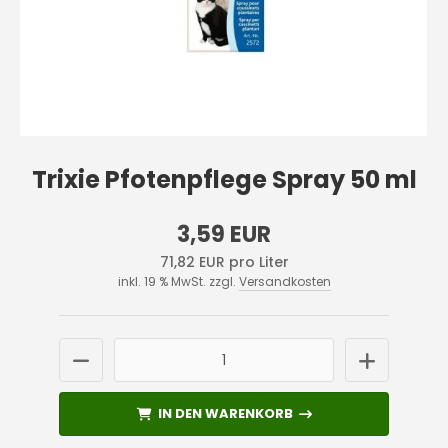
Trixie Pfotenpflege Spray 50 ml
3,59 EUR
71,82 EUR pro Liter
inkl. 19 % MwSt. zzgl.
Versandkosten
IN DEN WARENKORB
IN DEN WARENKORB