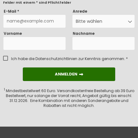
Felder mit einem * sind Pflichtfelder
E-Mail *
Anrede
Bitte wählen
Vorname
Nachname
Ich habe die
Datenschutzrichtlinien
zur Kenntnis genommen. *
ANMELDEN
ANMELDEN
1
Mindestbestellwert 60 Euro. Versandkostenfreie Bestellung ab 39 Euro
Bestellwert, nur solange der Vorrat reicht, Angebot gültig bis einschl.
31.12.2026. Eine Kombination mit anderen Sonderangebote und
Rabatten ist nicht möglich.