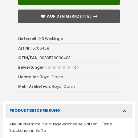
AUF DEN MERKZETTEL
AUF DEN MERKZETTEL
Lieferzeit:
1-3 Werktage
Art.Nr.:
6706458
GTIN/EAN:
9003579000403
Bewertungen:
(0)
Hersteller:
Royal Canin
Mehr Artikel von:
Royal Canin
PRODUKTBESCHREIBUNG
Alleinfuttermittel für ausgewachsene Katzen - Feine
Stückchen in Soße