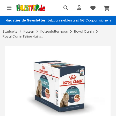
Haustier.de Newsletter:
Jetzt anmelden und 5€ Coupon sichern
Startseite
Katzen
Katzenfutter nass
Royal Canin
Royal Canin Feline Hairball Care in Soße P.B. Multipack 12x85g