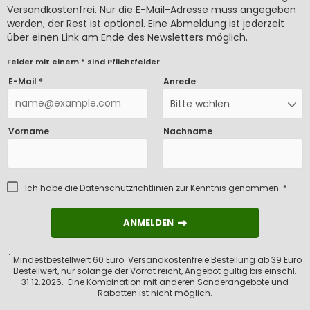
Versandkostenfrei. Nur die E-Mail-Adresse muss angegeben
werden, der Rest ist optional. Eine Abmeldung ist jederzeit
über einen Link am Ende des Newsletters möglich.
Felder mit einem * sind Pflichtfelder
E-Mail *
Anrede
Bitte wählen
Vorname
Nachname
Ich habe die
Datenschutzrichtlinien
zur Kenntnis genommen. *
ANMELDEN
ANMELDEN
1
Mindestbestellwert 60 Euro. Versandkostenfreie Bestellung ab 39 Euro
Bestellwert, nur solange der Vorrat reicht, Angebot gültig bis einschl.
31.12.2026. Eine Kombination mit anderen Sonderangebote und
Rabatten ist nicht möglich.