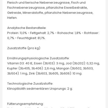
Fleisch und tierische Nebenerzeugnisse, Fisch und
Fischnebenerzeugnisse, pflanzliche Eiweißextrakte,
Getreide, Mineralstoffe, pflanzliche Nebenerzeugnisse,
Hefen.
Analytische Bestandteile:
Protein: 11,0% - Fettgehalt: 2,7% - Rohasche: 1,8% - Rohfaser:
0,7% - Feuchtigkeit: 81,1%.
Zusatzstoffe (pro kg)
Ernährungsphysiologische Zusatzstoffe:
Vitamin D3: 40 IE, Eisen (3b103): 3 mg, Jod (3b202): 0,32 mg,
Kupfer (3b405, 3b406): 2,6 mg, Mangan (3b502, 3b503,
3b504): 1 mg, Zink (3b603, 3b605, 3b606): 10 mg.
Technologische Zusatzstoffe:
Klinoptilolith sedimentären Ursprungs: 2 g.
Fütterungsempfehlung: