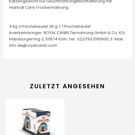
Katzengewicht nur FeuchtnahrungMischfütterung mit
Hairball Care Trockennahrung
4 kg 3 Frischebeutel 36 g + 1 Frischebeutel
Inverkehrbringer: ROYAL CANIN Tiernahrung GmbH & Co. KG,
Habsburgerring 2, 50674 Köln, Tel.: 0221/937060600, E-Mail:
info.de@royalcanin.com
ZULETZT ANGESEHEN