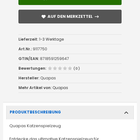
AUF DEN MERKZETTEL
AUF DEN MERKZETTEL
Lieferzeit:
1-3 Werktage
Art.Nr.:
9117750
GTIN/EAN:
8718591259647
Bewertungen:
(0)
Hersteller:
Quapas
Mehr Artikel von:
Quapas
PRODUKTBESCHREIBUNG
Quapas Katzenspielzeug
Entdecke das ultimative Katzenspielzeug für