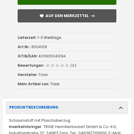
AUF DEN MERKZETTEL
AUF DEN MERKZETTEL
Lieferzeit:
1-3 Werktage
Art.Nr.:
8004109
GTIN/EAN:
4011905041094
Bewertungen:
(0)
Hersteller:
Trixie
Mehr Artikel von:
Trixie
PRODUKTBESCHREIBUNG
Schaumstoff mit Plüschüberzug
Inverkehrbringer:
TRIXIE Heimtierbedarf GmbH & Co. KG,
Industriestraße 32, 24963 Tarp, Tel.: 04638/2109100, E-Mail: