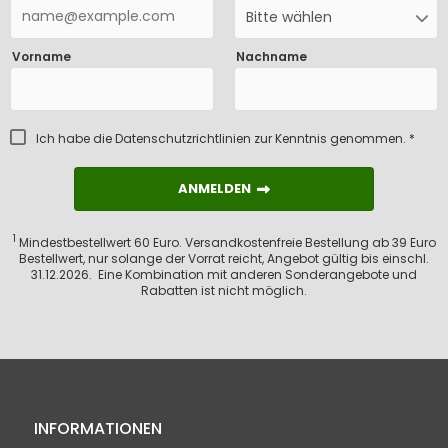
Bitte wählen
Vorname
Nachname
Ich habe die
Datenschutzrichtlinien
zur Kenntnis genommen. *
ANMELDEN
ANMELDEN
1
Mindestbestellwert 60 Euro. Versandkostenfreie Bestellung ab 39 Euro
Bestellwert, nur solange der Vorrat reicht, Angebot gültig bis einschl.
31.12.2026. Eine Kombination mit anderen Sonderangebote und
Rabatten ist nicht möglich.
INFORMATIONEN