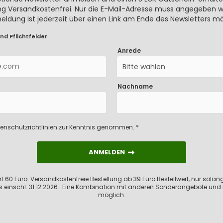
rung Versandkostenfrei. Nur die E-Mail-Adresse muss angegeben we
meldung ist jederzeit über einen Link am Ende des Newsletters mö
nd Pflichtfelder
Anrede
Bitte wählen
Nachname
enschutzrichtlinien
zur Kenntnis genommen. *
ANMELDEN
ANMELDEN
 60 Euro. Versandkostenfreie Bestellung ab 39 Euro Bestellwert, nur solange
s einschl. 31.12.2026. Eine Kombination mit anderen Sonderangebote und 
möglich.