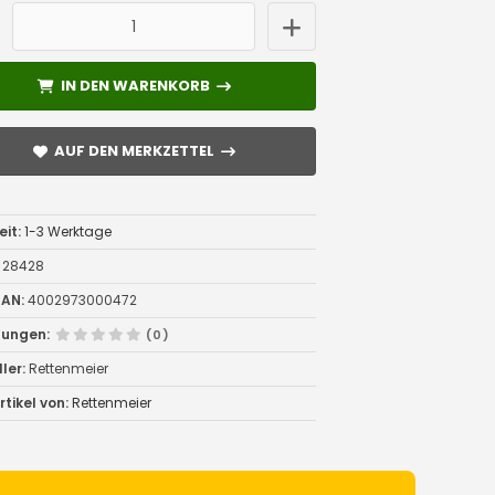
IN DEN WARENKORB
IN DEN WARENKORB
AUF DEN MERKZETTEL
AUF DEN MERKZETTEL
eit:
1-3 Werktage
28428
AN:
4002973000472
tungen:
(0)
ler:
Rettenmeier
tikel von:
Rettenmeier