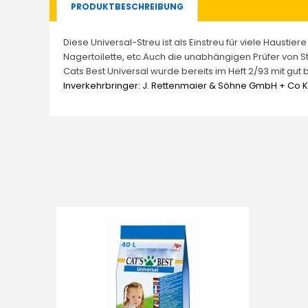
PRODUKTBESCHREIBUNG
Diese Universal-Streu ist als Einstreu für viele Hausti
Nagertoilette, etc.Auch die unabhängigen Prüfer von S
Cats Best Universal wurde bereits im Heft 2/93 mit gut 
Inverkehrbringer: J. Rettenmaier & Söhne GmbH + Co KG,