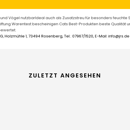
ere und Vögel nutzbarIdeal auch als Zusatzstreu für besonders feuchte 
tiftung Warentest bescheinigen Cats Best-Produkten beste Qualität un
bewertet.
 Holzmühle 1, 73494 Rosenberg, Tel.: 07967/1520, E-Mail: info@jrs.de
ZULETZT ANGESEHEN