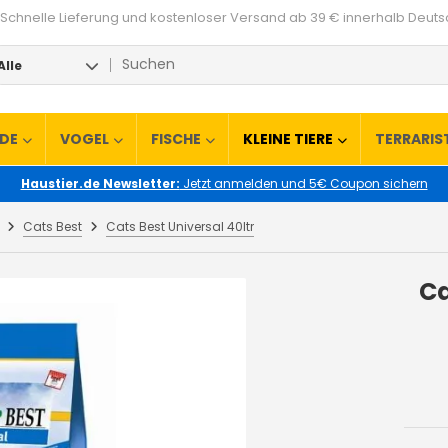
Schnelle Lieferung und kostenloser Versand ab 39 € innerhalb Deut
Alle
RDE
VOGEL
FISCHE
KLEINE TIERE
TERRARIS
Haustier.de Newsletter:
Jetzt anmelden und 5€ Coupon sichern
Cats Best
Cats Best Universal 40ltr
Ca