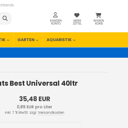
schlands
KUNDEN
MERK
WAREN
KONTO
ZETTEL
KORB
TIK
GARTEN
AQUARISTIK
ts Best Universal 40ltr
35,48 EUR
0,89 EUR pro Liter
inkl. 7 % MwSt. zzgl.
Versandkosten