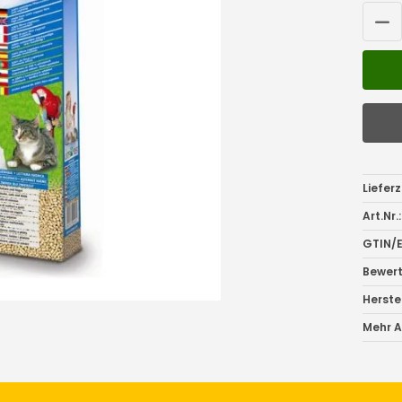
Lieferz
Art.Nr.:
GTIN/E
Bewer
Herstel
Mehr Ar